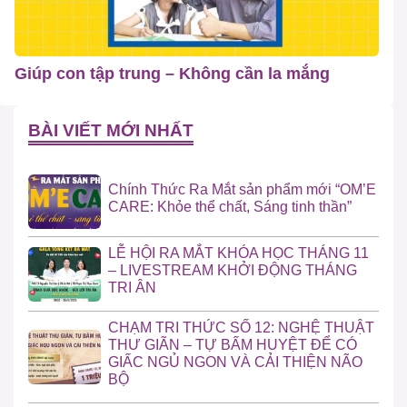
Giúp con tập trung – Không cần la mắng
BÀI VIẾT MỚI NHẤT
Chính Thức Ra Mắt sản phẩm mới “OM’E
CARE: Khỏe thể chất, Sáng tinh thần”
LỄ HỘI RA MẮT KHÓA HỌC THÁNG 11
– LIVESTREAM KHỞI ĐỘNG THÁNG
TRI ÂN
CHẠM TRI THỨC SỐ 12: NGHỆ THUẬT
THƯ GIÃN – TỰ BẤM HUYỆT ĐỂ CÓ
GIẤC NGỦ NGON VÀ CẢI THIỆN NÃO
BỘ