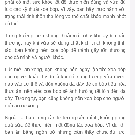
phải có một sức khỏe tốt để thực hiện đúng và vừa đủ
lực các kỹ thuật xoa bóp. Vì vậy, bạn hãy thực hành với
trạng thái tinh thần thả lỏng và thể chất khỏe mạnh nhất
có thể.
Trong trường hợp không thoải mái, như khi tay bị chấn
thương, hay khi vừa sử dụng chất kích thích không tỉnh
táo, bạn không nên xoa bóp để tránh gây tổn thương
cho cả mình và người khác.
Lúc mới ăn xong, bạn không nên ngay lập tức xoa bóp
cho người khác. Lý do là khi đó, năng lượng vừa được
nạp vào cơ thể và dồn xuống dạ dày để co bóp tiêu hóa
thực ăn, nên việc xoa bóp sẽ ảnh hưởng rất lớn đến dạ
dày. Tương tự, bạn cũng không nên xoa bóp cho người
mới ăn no xong.
Ngoài ra, bạn cũng cần tự lượng sức mình, không gồng
quá sức để thực hiện một động tác xoa bóp. Ví dụ khi
bạn ấn bằng ngón trỏ nhưng cảm thấy chưa đủ lực,