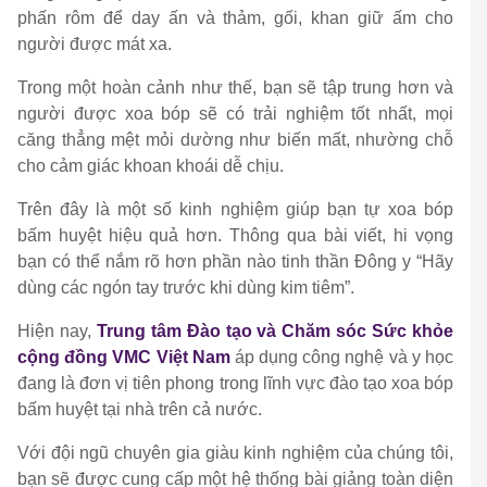
phấn rôm để day ấn và thảm, gối, khan giữ ấm cho
người được mát xa.
Trong một hoàn cảnh như thế, bạn sẽ tập trung hơn và
người được xoa bóp sẽ có trải nghiệm tốt nhất, mọi
căng thẳng mệt mỏi dường như biến mất, nhường chỗ
cho cảm giác khoan khoái dễ chịu.
Trên đây là một số kinh nghiệm giúp bạn tự xoa bóp
bấm huyệt hiệu quả hơn. Thông qua bài viết, hi vọng
bạn có thể nắm rõ hơn phần nào tinh thần Đông y “Hãy
dùng các ngón tay trước khi dùng kim tiêm”.
Hiện nay,
Trung tâm Đào tạo và Chăm sóc Sức khỏe
cộng đồng VMC Việt Nam
áp dụng công nghệ và y học
đang là đơn vị tiên phong trong lĩnh vực đào tạo xoa bóp
bấm huyệt tại nhà trên cả nước.
Với đội ngũ chuyên gia giàu kinh nghiệm của chúng tôi,
bạn sẽ được cung cấp một hệ thống bài giảng toàn diện