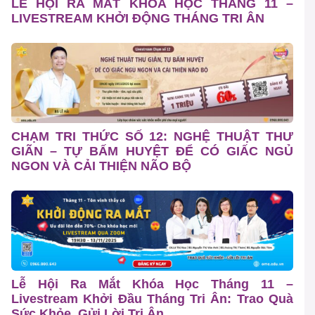
LỄ HỘI RA MẮT KHÓA HỌC THÁNG 11 –
LIVESTREAM KHỞI ĐỘNG THÁNG TRI ÂN
CHẠM TRI THỨC SỐ 12: NGHỆ THUẬT THƯ
GIÃN – TỰ BẤM HUYỆT ĐỂ CÓ GIẤC NGỦ
NGON VÀ CẢI THIỆN NÃO BỘ
Lễ Hội Ra Mắt Khóa Học Tháng 11 –
Livestream Khởi Đầu Tháng Tri Ân: Trao Quà
Sức Khỏe, Gửi Lời Tri Ân