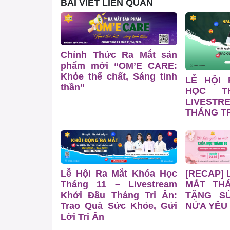
BÀI VIẾT LIÊN QUAN
Chính Thức Ra Mắt sản
phẩm mới “OM’E CARE:
Khỏe thể chất, Sáng tinh
LỄ HỘI
thần”
HỌC T
LIVESTR
THÁNG TR
Lễ Hội Ra Mắt Khóa Học
[RECAP] 
Tháng 11 – Livestream
MẮT TH
Khởi Đầu Tháng Tri Ân:
TẶNG S
Trao Quà Sức Khỏe, Gửi
NỬA YÊU
Lời Tri Ân