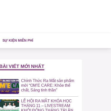
SỰ KIỆN MIỄN PHÍ
BÀI VIẾT MỚI NHẤT
Chính Thức Ra Mắt sản phẩm
mới “OM’E CARE: Khỏe thể
chất, Sáng tinh thần”
LỄ HỘI RA MẮT KHÓA HỌC
THÁNG 11 – LIVESTREAM
KHỞI ĐỘNG THÁNG TRI ÂN