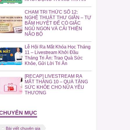
CHẠM TRI THỨC SỐ 12:
NGHỆ THUẬT THƯ GIÃN – TỰ
BẤM HUYỆT ĐỂ CÓ GIẤC
NGỦ NGON VÀ CẢI THIỆN
NÃO BỘ
Lễ Hội Ra Mắt Khóa Học Tháng
11 – Livestream Khởi Đầu
Tháng Tri Ân: Trao Quà Sức
Khỏe, Gửi Lời Tri Ân
[RECAP] LIVESTREAM RA
MẮT THÁNG 10 – QUÀ TẶNG
SỨC KHỎE CHO NỬA YÊU
THƯƠNG
CHUYÊN MỤC
Bài viết chuyên gia