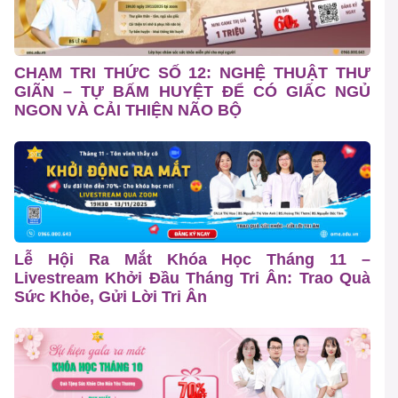
CHẠM TRI THỨC SỐ 12: NGHỆ THUẬT THƯ
GIÃN – TỰ BẤM HUYỆT ĐỂ CÓ GIẤC NGỦ
NGON VÀ CẢI THIỆN NÃO BỘ
Lễ Hội Ra Mắt Khóa Học Tháng 11 –
Livestream Khởi Đầu Tháng Tri Ân: Trao Quà
Sức Khỏe, Gửi Lời Tri Ân