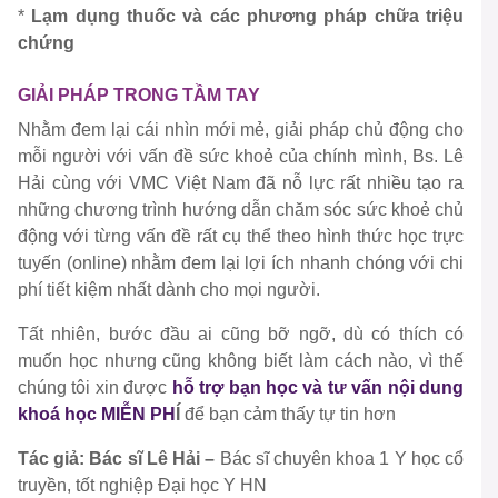
*
Lạm dụng thuốc và các phương pháp chữa triệu
chứng
GIẢI PHÁP TRONG TẦM TAY
Nhằm đem lại cái nhìn mới mẻ, giải pháp chủ động cho
mỗi người với vấn đề sức khoẻ của chính mình, Bs. Lê
Hải cùng với VMC Việt Nam đã nỗ lực rất nhiều tạo ra
những chương trình hướng dẫn chăm sóc sức khoẻ chủ
động với từng vấn đề rất cụ thể theo hình thức học trực
tuyến (online) nhằm đem lại lợi ích nhanh chóng với chi
phí tiết kiệm nhất dành cho mọi người.
Tất nhiên, bước đầu ai cũng bỡ ngỡ, dù có thích có
muốn học nhưng cũng không biết làm cách nào, vì thế
chúng tôi xin được
hỗ trợ bạn học và
tư vấn nội dung
khoá học MIỄN PH
Í
để bạn cảm thấy tự tin hơn
Tác giả: Bác sĩ Lê Hải –
Bác sĩ chuyên khoa 1 Y học cổ
truyền, tốt nghiệp Đại học Y HN