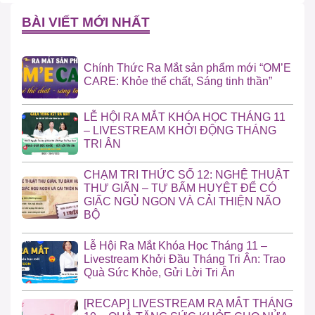
BÀI VIẾT MỚI NHẤT
Chính Thức Ra Mắt sản phẩm mới “OM’E
CARE: Khỏe thể chất, Sáng tinh thần”
LỄ HỘI RA MẮT KHÓA HỌC THÁNG 11
– LIVESTREAM KHỞI ĐỘNG THÁNG
TRI ÂN
CHẠM TRI THỨC SỐ 12: NGHỆ THUẬT
THƯ GIÃN – TỰ BẤM HUYỆT ĐỂ CÓ
GIẤC NGỦ NGON VÀ CẢI THIỆN NÃO
BỘ
Lễ Hội Ra Mắt Khóa Học Tháng 11 –
Livestream Khởi Đầu Tháng Tri Ân: Trao
Quà Sức Khỏe, Gửi Lời Tri Ân
[RECAP] LIVESTREAM RA MẮT THÁNG