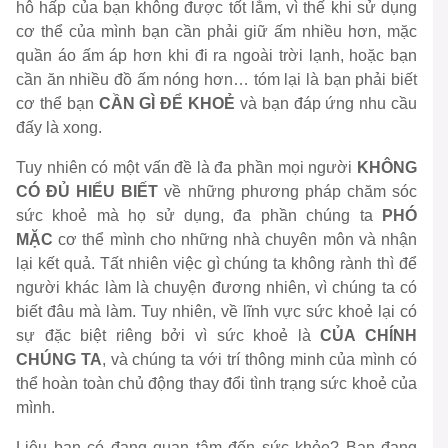
hô hấp của bạn không được tốt lắm, vì thế khi sử dụng
cơ thể của mình bạn cần phải giữ ấm nhiều hơn, mặc
quần áo ấm áp hơn khi đi ra ngoài trời lạnh, hoặc bạn
cần ăn nhiều đồ ấm nóng hơn… tóm lại là bạn phải biết
cơ thể bạn
CẦN GÌ ĐỂ KHOẺ
và bạn đáp ứng nhu cầu
đấy là xong.
Tuy nhiên có một vấn đề là đa phần mọi người
KHÔNG
CÓ ĐỦ HIỂU BIẾT
về những phương pháp chăm sóc
sức khoẻ mà họ sử dụng, đa phần chúng ta
PHÓ
MẶC
cơ thể mình cho những nhà chuyên môn và nhận
lại kết quả. Tất nhiên việc gì chúng ta không rành thì để
người khác làm là chuyện đương nhiên, vì chúng ta có
biết đâu mà làm. Tuy nhiên, về lĩnh vực sức khoẻ lại có
sự đặc biệt riêng bởi vì sức khoẻ là
CỦA CHÍNH
CHÚNG TA
, và chúng ta với trí thông minh của mình có
thể hoàn toàn chủ động thay đổi tình trạng sức khoẻ của
mình.
Liệu bạn có đang quan tâm đến sức khỏe? Bạn đang