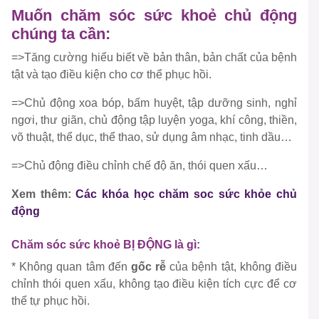
Muốn chăm sóc sức khoẻ chủ động
chúng ta cần:
=>Tăng cường hiểu biết về bản thân, bản chất của bệnh
tật và tạo điều kiện cho cơ thể phục hồi.
=>Chủ động xoa bóp, bấm huyệt, tập dưỡng sinh, nghỉ
ngơi, thư giãn, chủ động tập luyện yoga, khí công, thiền,
võ thuật, thể dục, thể thao, sử dụng âm nhạc, tinh dầu…
=>Chủ động điều chỉnh chế độ ăn, thói quen xấu…
Xem thêm:
Các khóa học chăm soc sức khỏe chủ
động
Chăm sóc sức khoẻ BỊ ĐỘNG là gì:
* Không quan tâm đến
gốc rễ
của bệnh tật, không điều
chỉnh thói quen xấu, không tạo điều kiện tích cực để cơ
thể tự phục hồi.