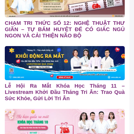
CHẠM TRI THỨC SỐ 12: NGHỆ THUẬT THƯ
GIÃN – TỰ BẤM HUYỆT ĐỂ CÓ GIẤC NGỦ
NGON VÀ CẢI THIỆN NÃO BỘ
Lễ Hội Ra Mắt Khóa Học Tháng 11 –
Livestream Khởi Đầu Tháng Tri Ân: Trao Quà
Sức Khỏe, Gửi Lời Tri Ân