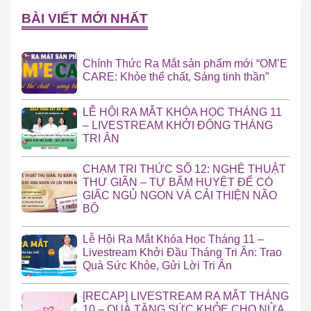
BÀI VIẾT MỚI NHẤT
Chính Thức Ra Mắt sản phẩm mới “OM’E
CARE: Khỏe thể chất, Sáng tinh thần”
LỄ HỘI RA MẮT KHÓA HỌC THÁNG 11
– LIVESTREAM KHỞI ĐỘNG THÁNG
TRI ÂN
CHẠM TRI THỨC SỐ 12: NGHỆ THUẬT
THƯ GIÃN – TỰ BẤM HUYỆT ĐỂ CÓ
GIẤC NGỦ NGON VÀ CẢI THIỆN NÃO
BỘ
Lễ Hội Ra Mắt Khóa Học Tháng 11 –
Livestream Khởi Đầu Tháng Tri Ân: Trao
Quà Sức Khỏe, Gửi Lời Tri Ân
[RECAP] LIVESTREAM RA MẮT THÁNG
10 – QUÀ TẶNG SỨC KHỎE CHO NỬA