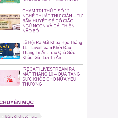
CHẠM TRI THỨC SỐ 12:
NGHỆ THUẬT THƯ GIÃN – TỰ
BẤM HUYỆT ĐỂ CÓ GIẤC
NGỦ NGON VÀ CẢI THIỆN
NÃO BỘ
Lễ Hội Ra Mắt Khóa Học Tháng
11 – Livestream Khởi Đầu
Tháng Tri Ân: Trao Quà Sức
Khỏe, Gửi Lời Tri Ân
[RECAP] LIVESTREAM RA
MẮT THÁNG 10 – QUÀ TẶNG
SỨC KHỎE CHO NỬA YÊU
THƯƠNG
CHUYÊN MỤC
Bài viết chuyên gia