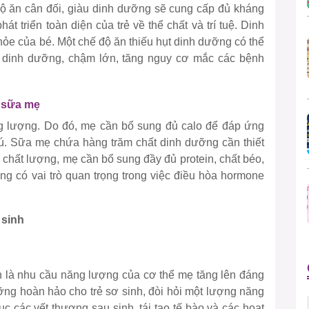
ộ ăn cân đối, giàu dinh dưỡng sẽ cung cấp đủ kháng
át triển toàn diện của trẻ về thể chất và trí tuệ. Dinh
ỏe của bé. Một chế độ ăn thiếu hụt dinh dưỡng có thể
 dinh dưỡng, chậm lớn, tăng nguy cơ mắc các bệnh
t sữa mẹ
ăng lượng. Do đó, mẹ cần bổ sung đủ calo để đáp ứng
bú. Sữa mẹ chứa hàng trăm chất dinh dưỡng cần thiết
a chất lượng, mẹ cần bổ sung đầy đủ protein, chất béo,
ng có vai trò quan trọng trong việc điều hòa hormone
 sinh
nh là nhu cầu năng lượng của cơ thể mẹ tăng lên đáng
ỡng hoàn hảo cho trẻ sơ sinh, đòi hỏi một lượng năng
c các vết thương sau sinh, tái tạo tế bào và các hoạt