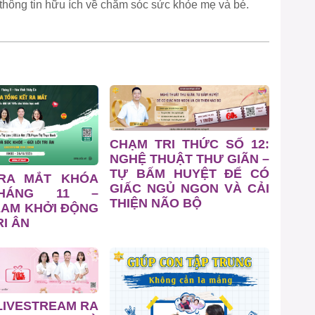
thông tin hữu ích về chăm sóc sức khỏe mẹ và bé.
CHẠM TRI THỨC SỐ 12:
NGHỆ THUẬT THƯ GIÃN –
TỰ BẤM HUYỆT ĐỂ CÓ
 RA MẮT KHÓA
GIẤC NGỦ NGON VÀ CẢI
HÁNG 11 –
THIỆN NÃO BỘ
EAM KHỞI ĐỘNG
I ÂN
LIVESTREAM RA