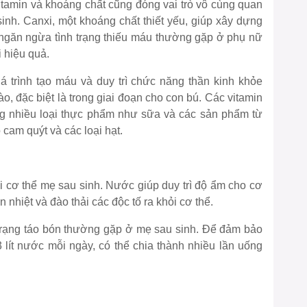
vitamin và khoáng chất cũng đóng vai trò vô cùng quan
sinh. Canxi, một khoáng chất thiết yếu, giúp xây dựng
ngăn ngừa tình trạng thiếu máu thường gặp ở phụ nữ
i hiệu quả.
uá trình tạo máu và duy trì chức năng thần kinh khỏe
bào, đặc biệt là trong giai đoạn cho con bú. Các vitamin
ng nhiều loại thực phẩm như sữa và các sản phẩm từ
ọ cam quýt và các loại hạt.
i cơ thể mẹ sau sinh. Nước giúp duy trì độ ẩm cho cơ
n nhiệt và đào thải các độc tố ra khỏi cơ thể.
trạng táo bón thường gặp ở mẹ sau sinh. Để đảm bảo
 lít nước mỗi ngày, có thể chia thành nhiều lần uống