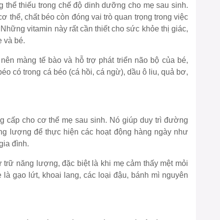
 thể thiếu trong chế độ dinh dưỡng cho mẹ sau sinh.
 thể, chất béo còn đóng vai trò quan trọng trong việc
 Những vitamin này rất cần thiết cho sức khỏe thị giác,
ẹ và bé.
 nên màng tế bào và hỗ trợ phát triển não bộ của bé,
o có trong cá béo (cá hồi, cá ngừ), dầu ô liu, quả bơ,
 cấp cho cơ thể mẹ sau sinh. Nó giúp duy trì đường
ăng lượng để thực hiện các hoạt động hàng ngày như
gia đình.
 trữ năng lượng, đặc biệt là khi mẹ cảm thấy mệt mỏi
là gạo lứt, khoai lang, các loại đậu, bánh mì nguyên