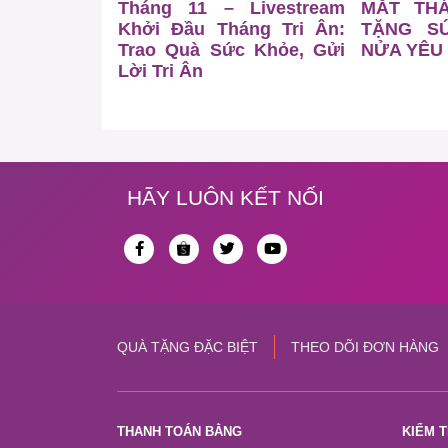
Tháng 11 – Livestream
MẮT TH
Khởi Đầu Tháng Tri Ân:
TẶNG S
Trao Quà Sức Khỏe, Gửi
NỬA YÊU
Lời Tri Ân
HÃY LUÔN KẾT NỐI
QUÀ TẶNG ĐẶC BIỆT
THEO DÕI ĐƠN HÀNG
THANH TOÁN BẰNG
KIỂM 