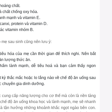
khoáng chất.
à chất chống oxy hóa.
lành mạnh và vitamin E.
anxi, protein và vitamin D.
các vitamin nhóm B.
 mẹ sau sinh cũng nên lưu ý:
tiêu hóa của mẹ cần thời gian để thích nghi. Nên bắt
dần lượng thức ăn.
ẩm lành mạnh, dễ tiêu hoá và bạn cảm thấy ngon
 kỳ thắc mắc hoặc lo lắng nào về chế độ ăn uống sau
ặc chuyên gia dinh dưỡng.
c cung cấp năng lượng cho cơ thể mà còn là nền tảng
 chế độ ăn uống khoa học và lành mạnh, mẹ sẽ nhanh
và tận hưởng những khoảnh khắc ngọt ngào bên con.