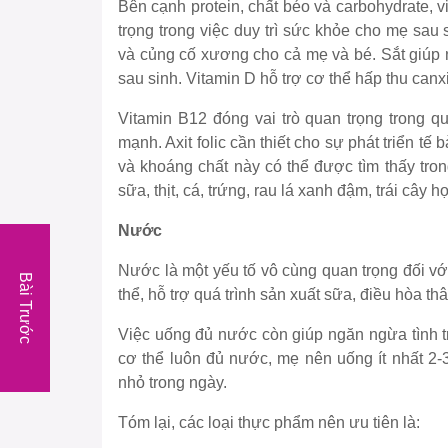
Bên cạnh protein, chất béo và carbohydrate, 
trọng trong việc duy trì sức khỏe cho mẹ sau 
và củng cố xương cho cả mẹ và bé. Sắt giúp 
sau sinh. Vitamin D hỗ trợ cơ thể hấp thu canx
Vitamin B12 đóng vai trò quan trọng trong q
mạnh. Axit folic cần thiết cho sự phát triển tế 
và khoáng chất này có thể được tìm thấy tro
sữa, thịt, cá, trứng, rau lá xanh đậm, trái cây h
Nước
Nước là một yếu tố vô cùng quan trọng đối vớ
Bài Trước
thể, hỗ trợ quá trình sản xuất sữa, điều hòa thâ
Việc uống đủ nước còn giúp ngăn ngừa tình 
cơ thể luôn đủ nước, mẹ nên uống ít nhất 2-3
nhỏ trong ngày.
Tóm lại, các loại thực phẩm nên ưu tiên là: