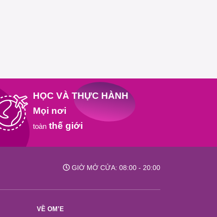
HỌC VÀ THỰC HÀNH
Mọi nơi
thế giới
toàn
GIỜ MỞ CỬA: 08:00 - 20:00
VỀ OM’E