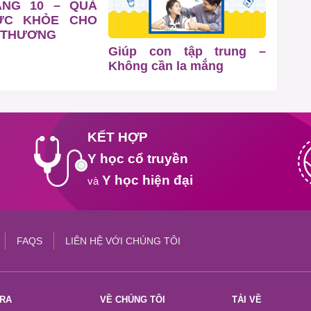
ÁNG 10 – QUÀ
ỨC KHỎE CHO
 THƯƠNG
Giúp con tập trung –
Không cần la mắng
KẾT HỢP
Y học cổ truyền
Y học hiện đại
và
FAQS
LIÊN HỆ VỚI CHÚNG TÔI
TRA
VỀ CHÚNG TÔI
TẢI VỀ