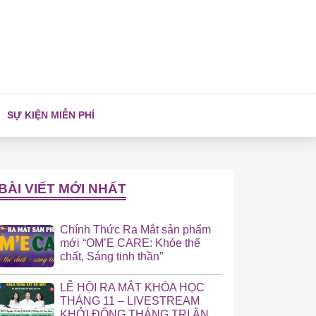
SỰ KIỆN MIỄN PHÍ
BÀI VIẾT MỚI NHẤT
Chính Thức Ra Mắt sản phẩm
mới “OM’E CARE: Khỏe thể
chất, Sáng tinh thần”
LỄ HỘI RA MẮT KHÓA HỌC
THÁNG 11 – LIVESTREAM
KHỞI ĐỘNG THÁNG TRI ÂN