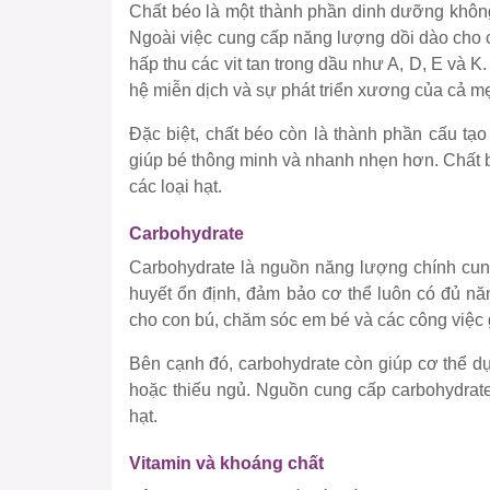
Chất béo là một thành phần dinh dưỡng không
Ngoài việc cung cấp năng lượng dồi dào cho cơ
hấp thu các vit tan trong dầu như A, D, E và K.
hệ miễn dịch và sự phát triển xương của cả m
Đặc biệt, chất béo còn là thành phần cấu tạo
giúp bé thông minh và nhanh nhẹn hơn. Chất bé
các loại hạt.
Carbohydrate
Carbohydrate là nguồn năng lượng chính cung
huyết ổn định, đảm bảo cơ thể luôn có đủ n
cho con bú, chăm sóc em bé và các công việc 
Bên cạnh đó, carbohydrate còn giúp cơ thể dự
hoặc thiếu ngủ. Nguồn cung cấp carbohydrate 
hạt.
Vitamin và khoáng chất