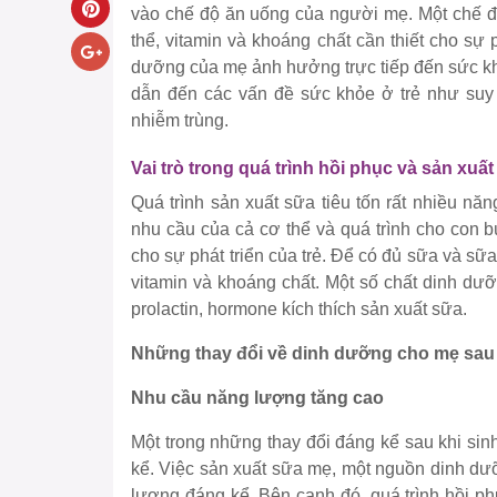
vào chế độ ăn uống của người mẹ. Một chế đ
thể, vitamin và khoáng chất cần thiết cho sự ph
dưỡng của mẹ ảnh hưởng trực tiếp đến sức kh
dẫn đến các vấn đề sức khỏe ở trẻ như suy
nhiễm trùng.
Vai trò trong quá trình hồi phục và sản xuấ
Quá trình sản xuất sữa tiêu tốn rất nhiều n
nhu cầu của cả cơ thể và quá trình cho con 
cho sự phát triển của trẻ. Để có đủ sữa và sữ
vitamin và khoáng chất. Một số chất dinh dưỡ
prolactin, hormone kích thích sản xuất sữa.
Những thay đổi về dinh dưỡng cho mẹ sau
Nhu cầu năng lượng tăng cao
Một trong những thay đổi đáng kể sau khi si
kể. Việc sản xuất sữa mẹ, một nguồn dinh dư
lượng đáng kể. Bên cạnh đó, quá trình hồi phụ