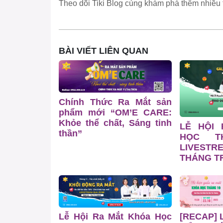
Theo dõi Tiki Blog cùng khám phá thêm nhiều 
BÀI VIẾT LIÊN QUAN
Chính Thức Ra Mắt sản
phẩm mới “OM’E CARE:
Khỏe thể chất, Sáng tinh
LỄ HỘI
thần”
HỌC T
LIVESTR
THÁNG TR
Lễ Hội Ra Mắt Khóa Học
[RECAP] 