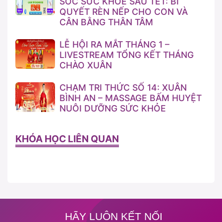
SÓC SỨC KHỎE SAU TẾT: BÍ
QUYẾT RÈN NẾP CHO CON VÀ
CÂN BẰNG THÂN TÂM
LỄ HỘI RA MẮT THÁNG 1 –
LIVESTREAM TỔNG KẾT THÁNG
CHÀO XUÂN
CHẠM TRI THỨC SỐ 14: XUÂN
BÌNH AN – MASSAGE BẤM HUYỆT
NUÔI DƯỠNG SỨC KHỎE
KHÓA HỌC LIÊN QUAN
HÃY LUÔN KẾT NỐI