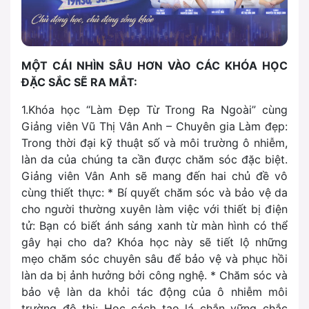
MỘT CÁI NHÌN SÂU HƠN VÀO CÁC KHÓA HỌC
ĐẶC SẮC SẼ RA MẮT:
1.Khóa học “Làm Đẹp Từ Trong Ra Ngoài” cùng
Giảng viên Vũ Thị Vân Anh – Chuyên gia Làm đẹp:
Trong thời đại kỹ thuật số và môi trường ô nhiễm,
làn da của chúng ta cần được chăm sóc đặc biệt.
Giảng viên Vân Anh sẽ mang đến hai chủ đề vô
cùng thiết thực: * Bí quyết chăm sóc và bảo vệ da
cho người thường xuyên làm việc với thiết bị điện
tử: Bạn có biết ánh sáng xanh từ màn hình có thể
gây hại cho da? Khóa học này sẽ tiết lộ những
mẹo chăm sóc chuyên sâu để bảo vệ và phục hồi
làn da bị ảnh hưởng bởi công nghệ. * Chăm sóc và
bảo vệ làn da khỏi tác động của ô nhiễm môi
trường đô thị: Học cách tạo lá chắn vững chắc