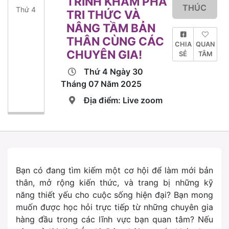
TRÌNH KHÁM PHÁ
THÚC
Thứ 4
TRI THỨC VÀ
NÂNG TẦM BẢN
THÂN CÙNG CÁC
CHIA
QUAN
CHUYÊN GIA!
SẺ
TÂM
Thứ 4 Ngày 30
Tháng 07 Năm 2025
Địa điểm: Live zoom
Bạn có đang tìm kiếm một cơ hội để làm mới bản
thân, mở rộng kiến thức, và trang bị những kỹ
năng thiết yếu cho cuộc sống hiện đại? Bạn mong
muốn được học hỏi trực tiếp từ những chuyên gia
hàng đầu trong các lĩnh vực bạn quan tâm? Nếu