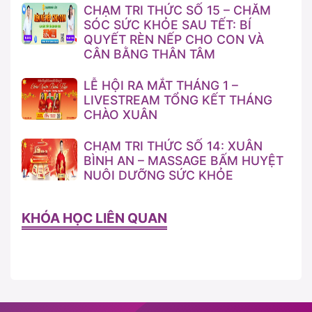
CHẠM TRI THỨC SỐ 15 – CHĂM
SÓC SỨC KHỎE SAU TẾT: BÍ
QUYẾT RÈN NẾP CHO CON VÀ
CÂN BẰNG THÂN TÂM
LỄ HỘI RA MẮT THÁNG 1 –
LIVESTREAM TỔNG KẾT THÁNG
CHÀO XUÂN
CHẠM TRI THỨC SỐ 14: XUÂN
BÌNH AN – MASSAGE BẤM HUYỆT
NUÔI DƯỠNG SỨC KHỎE
KHÓA HỌC LIÊN QUAN