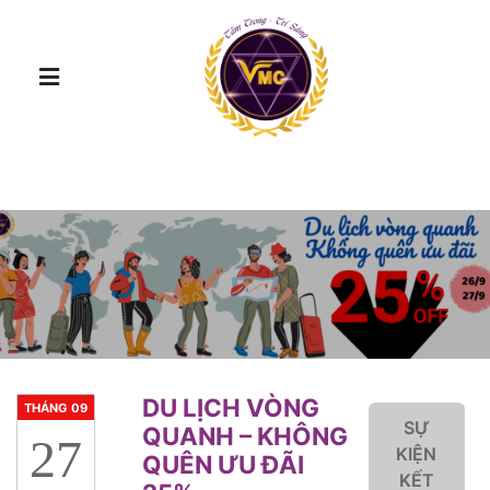
DU LỊCH VÒNG
THÁNG 09
SỰ
QUANH – KHÔNG
27
KIỆN
QUÊN ƯU ĐÃI
KẾT