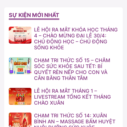
SỰ KIỆN MỚI NHẤT
LỄ HỘI RA MẮT KHÓA HỌC THÁNG
4 – CHÀO MỪNG ĐẠI LỄ 30/4:
CHỦ ĐỘNG HỌC – CHỦ ĐỘNG
SỐNG KHỎE
CHẠM TRI THỨC SỐ 15 – CHĂM
SÓC SỨC KHỎE SAU TẾT: BÍ
QUYẾT RÈN NẾP CHO CON VÀ
CÂN BẰNG THÂN TÂM
LỄ HỘI RA MẮT THÁNG 1 –
LIVESTREAM TỔNG KẾT THÁNG
CHÀO XUÂN
CHẠM TRI THỨC SỐ 14: XUÂN
BÌNH AN – MASSAGE BẤM HUYỆT