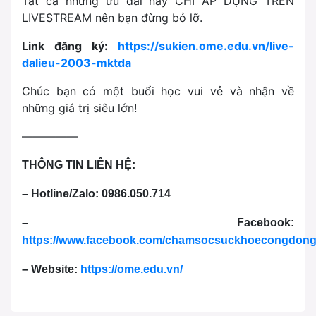
Tất cả những ưu đãi này CHỈ ÁP DỤNG TRÊN
LIVESTREAM nên bạn đừng bỏ lỡ.
Link đăng ký:
https://sukien.ome.edu.vn/live-
dalieu-2003-mktda
Chúc bạn có một buổi học vui vẻ và nhận về
những giá trị siêu lớn!
—————
THÔNG TIN LIÊN HỆ:
– Hotline/Zalo: 0986.050.714
– Facebook:
https://www.facebook.com/chamsocsuckhoecongdon
– Website:
https://ome.edu.vn/