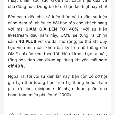
thuật chăm sóc sức khỏe một cách hiệu quả và
chủ động hơn. Đừng bỏ lỡ cơ hội đặc biệt này nhé!
Bên cạnh việc chia sẻ kiến thức và tư vấn, sự kiện
cũng đem tới nhiều cơ hội học tập cho khách hàng
với mã
GIẢM GIÁ LÊN TỚI 40%.
Với sự kiện
livestream đầu năm này, OM’E sẽ tung ra chính
sách
40 PLUS
với ưu đãi mở rộng, cụ thể khi quý
học viên mua các khóa bất kỳ trên hệ thống của
OM’E chỉ cần kèm theo tối thiểu 1 khóa học ra mắt,
tổng hóa đơn vẫn được áp dụng khuyến mãi
sale
off 40%
.
Ngoài ra, tới với sự kiện lần này, bạn còn có cơ hội
gia hạn thời lượng học trên hệ thống hoặc tham
gia trò chơi minigame để nhận được phần quà
hoàn toàn miễn phí lên tới 1000k.