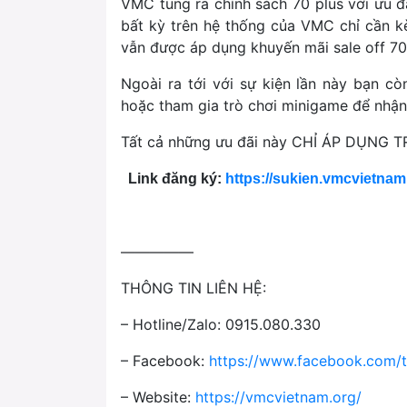
VMC tung ra chính sách 70 plus với ưu đ
bất kỳ trên hệ thống của VMC chỉ cần k
vẫn được áp dụng khuyến mãi sale off 
Ngoài ra tới với sự kiện lần này bạn cò
hoặc tham gia trò chơi minigame để nhận
Tất cả những ưu đãi này CHỈ ÁP DỤNG 
Link đăng ký:
https://sukien.vmcvietnam
—————
THÔNG TIN LIÊN HỆ:
– Hotline/Zalo: 0915.080.330
– Facebook:
https://www.facebook.com
– Website:
https://vmcvietnam.org/