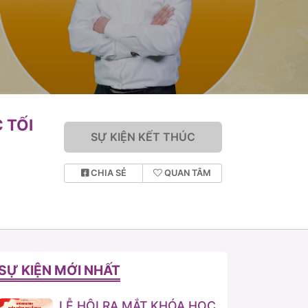
 TỐI
SỰ KIỆN KẾT THÚC
CHIA SẺ
QUAN TÂM
SỰ KIỆN MỚI NHẤT
LỄ HỘI RA MẮT KHÓA HỌC