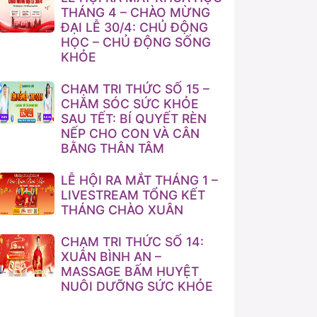
THÁNG 4 – CHÀO MỪNG
ĐẠI LỄ 30/4: CHỦ ĐỘNG
HỌC – CHỦ ĐỘNG SỐNG
KHỎE
CHẠM TRI THỨC SỐ 15 –
CHĂM SÓC SỨC KHỎE
SAU TẾT: BÍ QUYẾT RÈN
NẾP CHO CON VÀ CÂN
BẰNG THÂN TÂM
LỄ HỘI RA MẮT THÁNG 1 –
LIVESTREAM TỔNG KẾT
THÁNG CHÀO XUÂN
CHẠM TRI THỨC SỐ 14:
XUÂN BÌNH AN –
MASSAGE BẤM HUYỆT
NUÔI DƯỠNG SỨC KHỎE