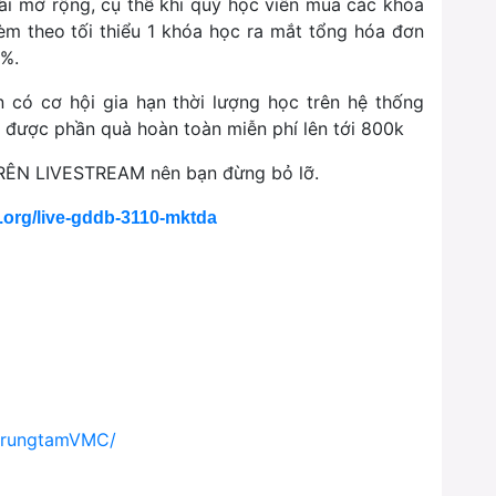
ãi mở rộng, cụ thể khi quý học viên mua các khóa
èm theo tối thiểu 1 khóa học ra mắt tổng hóa đơn
70%.
n có cơ hội gia hạn thời lượng học trên hệ thống
 được phần quà hoàn toàn miễn phí lên tới 800k
TRÊN LIVESTREAM nên bạn đừng bỏ lỡ.
.org/live-gddb-3110-mktda
/trungtamVMC/