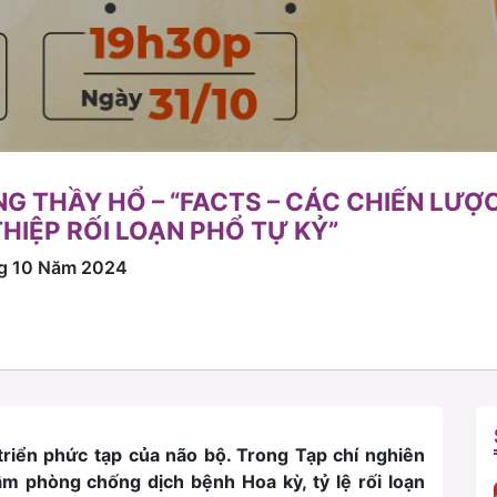
G THẦY HỔ – “FACTS – CÁC CHIẾN LƯỢC
HIỆP RỐI LOẠN PHỔ TỰ KỶ”
ng 10 Năm 2024
 triển phức tạp của não bộ. Trong Tạp chí nghiên
 phòng chống dịch bệnh Hoa kỳ, tỷ lệ rối loạn