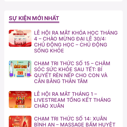
SỰ KIỆN MỚI NHẤT
LỄ HỘI RA MẮT KHÓA HỌC THÁNG
4 – CHÀO MỪNG ĐẠI LỄ 30/4:
CHỦ ĐỘNG HỌC – CHỦ ĐỘNG
SỐNG KHỎE
CHẠM TRI THỨC SỐ 15 – CHĂM
SÓC SỨC KHỎE SAU TẾT: BÍ
QUYẾT RÈN NẾP CHO CON VÀ
CÂN BẰNG THÂN TÂM
LỄ HỘI RA MẮT THÁNG 1 –
LIVESTREAM TỔNG KẾT THÁNG
CHÀO XUÂN
CHẠM TRI THỨC SỐ 14: XUÂN
BÌNH AN – MASSAGE BẤM HUYỆT