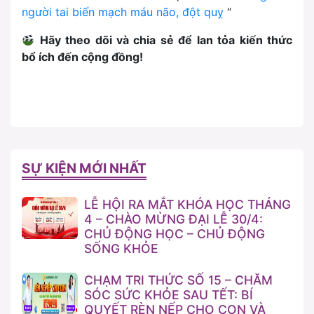
người tai biến mạch máu não, đột quỵ
“
Hãy theo dõi và chia s
ẻ
để
lan t
ỏ
a ki
ế
n th
ứ
c
b
ổ
ích
đế
n c
ộ
ng
đồ
ng!
SỰ KIỆN MỚI NHẤT
LỄ HỘI RA MẮT KHÓA HỌC THÁNG
4 – CHÀO MỪNG ĐẠI LỄ 30/4:
CHỦ ĐỘNG HỌC – CHỦ ĐỘNG
SỐNG KHỎE
CHẠM TRI THỨC SỐ 15 – CHĂM
SÓC SỨC KHỎE SAU TẾT: BÍ
QUYẾT RÈN NẾP CHO CON VÀ