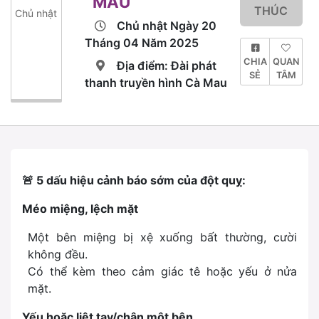
MAU
THÚC
Chủ nhật
Chủ nhật Ngày 20
Tháng 04 Năm 2025
CHIA
QUAN
Địa điểm: Đài phát
SẺ
TÂM
thanh truyền hình Cà Mau
🚨
5 dấu hiệu cảnh báo sớm của đột quỵ:
Méo miệng, lệch mặt
Một bên miệng bị xệ xuống bất thường, cười
không đều.
Có thể kèm theo cảm giác tê hoặc yếu ở nửa
mặt.
Yếu hoặc liệt tay/chân một bên