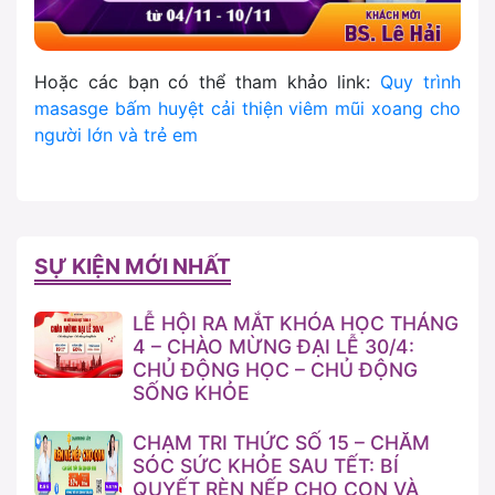
Hoặc các bạn có thể tham khảo link:
Quy trình
masasge bấm huyệt cải thiện viêm mũi xoang cho
người lớn và trẻ em
SỰ KIỆN MỚI NHẤT
LỄ HỘI RA MẮT KHÓA HỌC THÁNG
4 – CHÀO MỪNG ĐẠI LỄ 30/4:
CHỦ ĐỘNG HỌC – CHỦ ĐỘNG
SỐNG KHỎE
CHẠM TRI THỨC SỐ 15 – CHĂM
SÓC SỨC KHỎE SAU TẾT: BÍ
QUYẾT RÈN NẾP CHO CON VÀ