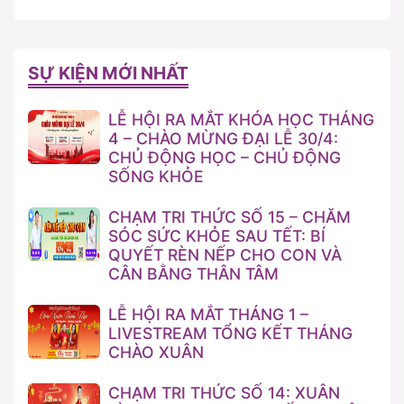
SỰ KIỆN MỚI NHẤT
LỄ HỘI RA MẮT KHÓA HỌC THÁNG
4 – CHÀO MỪNG ĐẠI LỄ 30/4:
CHỦ ĐỘNG HỌC – CHỦ ĐỘNG
SỐNG KHỎE
CHẠM TRI THỨC SỐ 15 – CHĂM
SÓC SỨC KHỎE SAU TẾT: BÍ
QUYẾT RÈN NẾP CHO CON VÀ
CÂN BẰNG THÂN TÂM
LỄ HỘI RA MẮT THÁNG 1 –
LIVESTREAM TỔNG KẾT THÁNG
CHÀO XUÂN
CHẠM TRI THỨC SỐ 14: XUÂN