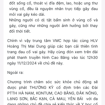
đốt sống cổ, thoát vị đĩa đệm, lao, hoặc ung thư
vùng cổ, đều là nguyên nhân trực tiếp gây đau
mỏi vai gáy kéo dài.
Những người có dị tật bẩm sinh ở vùng cổ và
gáy, cũng như những người ảnh hưởng bởi thay
đổi thời tiết.
Chính vì vậy trung tâm VMC hợp tác cùng HLV
Hoàng Thị Mai Dung giúp các bạn cải thiên tình
trang đau cổ vai gáy. Hãy cùng đón xem trên đài
phát thanh truyền hình Cao Bằng vào lúc 12h30
ngày 11/12/2024 về chủ đề này.
Ngoài ra:
Chương trình chăm sóc sức khỏe chủ động sẽ
được phát THƯỜNG KỲ cố định trên các Đài
PTTH HÀ NAM, KONTUM, CAO BẰNG, ĐẮK NÔNG,
LẠNG SƠN, BẮC KẠN, CÀ MAU, YÊN BÁI với đa
dạng những chủ đề chia sẻ kiến thức về Y học cổ