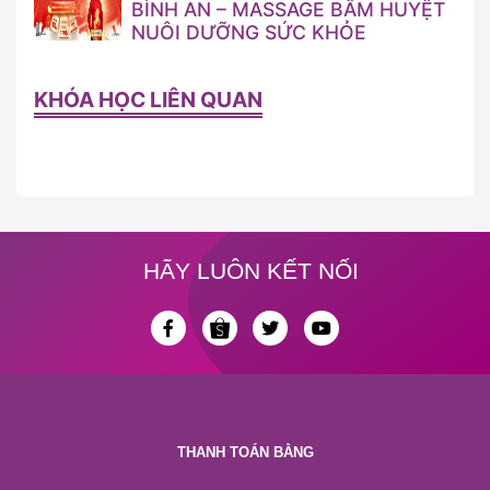
BÌNH AN – MASSAGE BẤM HUYỆT
NUÔI DƯỠNG SỨC KHỎE
KHÓA HỌC LIÊN QUAN
HÃY LUÔN KẾT NỐI
THANH TOÁN BẰNG