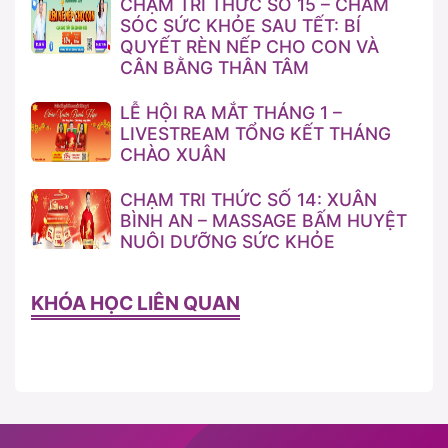
CHẠM TRI THỨC SỐ 15 – CHĂM
SÓC SỨC KHỎE SAU TẾT: BÍ
QUYẾT RÈN NẾP CHO CON VÀ
CÂN BẰNG THÂN TÂM
LỄ HỘI RA MẮT THÁNG 1 –
LIVESTREAM TỔNG KẾT THÁNG
CHÀO XUÂN
CHẠM TRI THỨC SỐ 14: XUÂN
BÌNH AN – MASSAGE BẤM HUYỆT
NUÔI DƯỠNG SỨC KHỎE
KHÓA HỌC LIÊN QUAN