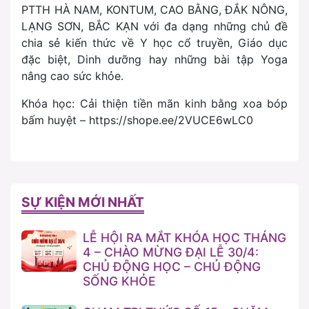
PTTH HÀ NAM, KONTUM, CAO BẰNG, ĐẮK NÔNG,
LẠNG SƠN, BẮC KẠN với đa dạng những chủ đề
chia sẻ kiến thức về Y học cổ truyền, Giáo dục
đặc biệt, Dinh dưỡng hay những bài tập Yoga
nâng cao sức khỏe.
Khóa học: Cải thiện tiền mãn kinh bằng xoa bóp
bấm huyệt – https://shope.ee/2VUCE6wLC0
SỰ KIỆN MỚI NHẤT
LỄ HỘI RA MẮT KHÓA HỌC THÁNG
4 – CHÀO MỪNG ĐẠI LỄ 30/4:
CHỦ ĐỘNG HỌC – CHỦ ĐỘNG
SỐNG KHỎE