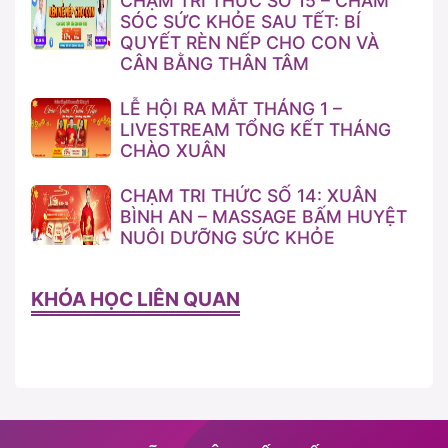
CHẠM TRI THỨC SỐ 15 – CHĂM
SÓC SỨC KHỎE SAU TẾT: BÍ
QUYẾT RÈN NẾP CHO CON VÀ
CÂN BẰNG THÂN TÂM
LỄ HỘI RA MẮT THÁNG 1 –
LIVESTREAM TỔNG KẾT THÁNG
CHÀO XUÂN
CHẠM TRI THỨC SỐ 14: XUÂN
BÌNH AN – MASSAGE BẤM HUYỆT
NUÔI DƯỠNG SỨC KHỎE
KHÓA HỌC LIÊN QUAN