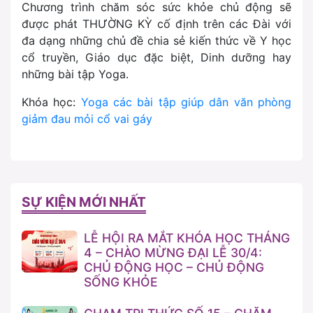
Chương trình chăm sóc sức khỏe chủ động sẽ
được phát THƯỜNG KỲ cố định trên các Đài với
đa dạng những chủ đề chia sẻ kiến thức về Y học
cổ truyền, Giáo dục đặc biệt, Dinh dưỡng hay
những bài tập Yoga.
Khóa học:
Yoga các bài tập giúp dân văn phòng
giảm đau mỏi cổ vai gáy
SỰ KIỆN MỚI NHẤT
LỄ HỘI RA MẮT KHÓA HỌC THÁNG
4 – CHÀO MỪNG ĐẠI LỄ 30/4:
CHỦ ĐỘNG HỌC – CHỦ ĐỘNG
SỐNG KHỎE