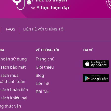
Y học hiện đại
và
FAQS
LIÊN HỆ VỚI CHÚNG TÔI
TRA
VỀ CHÚNG TÔI
TẢI VỀ
khoản sử dụng
Trang chủ
 sách bảo mật
Giới thiệu
 sách mua
Blog
và thanh toán
Liên hệ
 sách hoàn tiền
Đối Tác
 sách khiếu nại
g thức vận