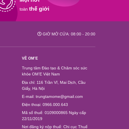
thế giới
toàn
GIỜ MỞ CỬA: 08:00 - 20:00
VỀ OM’E
Trung tâm Đào tạo & Chăm sóc sức
khỏe OM’E Việt Nam
Địa chỉ: 116 Trần Vĩ, Mai Dịch, Cầu
Giấy, Hà Nội
E-mail: trungtamome@gmail.com
Điện thoại: 0966.000.643
Mã số thuế: 0109000865 Ngày cấp
22/11/2019
Nơi đăng ký nộp thuế: Chi cục Thuế