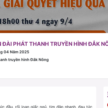
 ĐÀI PHÁT THANH TRUYỀN HÌNH ĐẮK N
ng 04 Năm 2025
thanh truyền hình Đắk Nông
ức đầu, rối loạn giấc ngủ, tim đập nhanh, đau tức