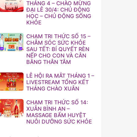
THÁNG 4 – CHÀO MỪNG
ĐẠI LỄ 30/4: CHỦ ĐỘNG
HỌC – CHỦ ĐỘNG SỐNG
KHỎE
CHẠM TRI THỨC SỐ 15 –
CHĂM SÓC SỨC KHỎE
SAU TẾT: BÍ QUYẾT RÈN
NẾP CHO CON VÀ CÂN
BẰNG THÂN TÂM
LỄ HỘI RA MẮT THÁNG 1 –
LIVESTREAM TỔNG KẾT
THÁNG CHÀO XUÂN
CHẠM TRI THỨC SỐ 14:
XUÂN BÌNH AN –
MASSAGE BẤM HUYỆT
NUÔI DƯỠNG SỨC KHỎE