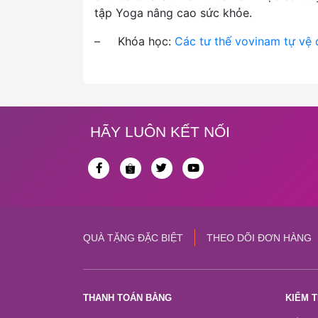
tập Yoga nâng cao sức khỏe.
– Khóa học:
Các tư thế vovinam tự vệ
HÃY LUÔN KẾT NỐI
QUÀ TẶNG ĐẶC BIỆT
THEO DÕI ĐƠN HÀNG
THANH TOÁN BẰNG
KIỂM 