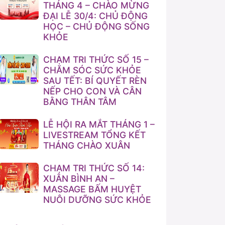
THÁNG 4 – CHÀO MỪNG
ĐẠI LỄ 30/4: CHỦ ĐỘNG
HỌC – CHỦ ĐỘNG SỐNG
KHỎE
CHẠM TRI THỨC SỐ 15 –
CHĂM SÓC SỨC KHỎE
SAU TẾT: BÍ QUYẾT RÈN
NẾP CHO CON VÀ CÂN
BẰNG THÂN TÂM
LỄ HỘI RA MẮT THÁNG 1 –
LIVESTREAM TỔNG KẾT
THÁNG CHÀO XUÂN
CHẠM TRI THỨC SỐ 14:
XUÂN BÌNH AN –
MASSAGE BẤM HUYỆT
NUÔI DƯỠNG SỨC KHỎE