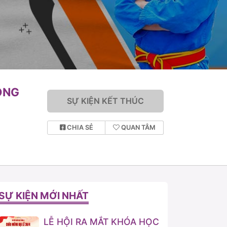
ÔNG
SỰ KIỆN KẾT THÚC
CHIA SẺ
QUAN TÂM
SỰ KIỆN MỚI NHẤT
LỄ HỘI RA MẮT KHÓA HỌC