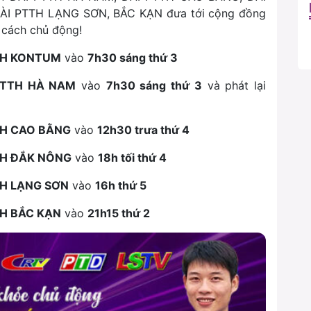
I PTTH LẠNG SƠN, BẮC KẠN đưa tới cộng đồng
 cách chủ động!
TH KONTUM
vào
7h30 sáng thứ 3
PTTH HÀ NAM
vào
7h30 sáng thứ 3
và phát lại
TH CAO BẰNG
vào
12h30 trưa thứ 4
TH ĐẮK NÔNG
vào
18h tối thứ 4
TH LẠNG SƠN
vào
16h thứ 5
TH BẮC KẠN
vào
21h15 thứ 2