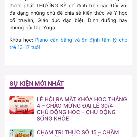
được phát THƯỜNG KỲ cố định trên các Đài với
đa dạng những chủ đề chia sẻ kiến thức về Y học
cổ truyền, Giáo dục đặc biệt, Dinh dưỡng hay
những bài tập Yoga.
Khóa học:
Piano cân bằng và ổn định tâm lý cho
trẻ 13-17 tuổi
SỰ KIỆN MỚI NHẤT
LỄ HỘI RA MẮT KHÓA HỌC THÁNG
4 – CHÀO MỪNG ĐẠI LỄ 30/4:
CHỦ ĐỘNG HỌC – CHỦ ĐỘNG
SỐNG KHỎE
CHẠM TRI THỨC SỐ 15 – CHĂM