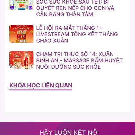
SÓC SỨC KHỎE SAU TẾT: BÍ
QUYẾT RÈN NẾP CHO CON VÀ
CÂN BẰNG THÂN TÂM
LỄ HỘI RA MẮT THÁNG 1 –
LIVESTREAM TỔNG KẾT THÁNG
CHÀO XUÂN
CHẠM TRI THỨC SỐ 14: XUÂN
BÌNH AN – MASSAGE BẤM HUYỆT
NUÔI DƯỠNG SỨC KHỎE
KHÓA HỌC LIÊN QUAN
HÃY LUÔN KẾT NỐI