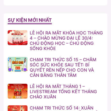
SỰ KIỆN MỚI NHẤT
LỄ HỘI RA MẮT KHÓA HỌC THÁNG
4 – CHÀO MỪNG ĐẠI LỄ 30/4:
CHỦ ĐỘNG HỌC – CHỦ ĐỘNG
SỐNG KHỎE
CHẠM TRI THỨC SỐ 15 – CHĂM
SÓC SỨC KHỎE SAU TẾT: BÍ
QUYẾT RÈN NẾP CHO CON VÀ
CÂN BẰNG THÂN TÂM
LỄ HỘI RA MẮT THÁNG 1 –
LIVESTREAM TỔNG KẾT THÁNG
CHÀO XUÂN
CHẠM TRI THỨC SỐ 14: XUÂN