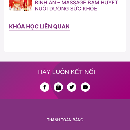
BÌNH AN – MASSAGE BẤM HUYỆT
NUÔI DƯỠNG SỨC KHỎE
KHÓA HỌC LIÊN QUAN
HÃY LUÔN KẾT NỐI
THANH TOÁN BẰNG