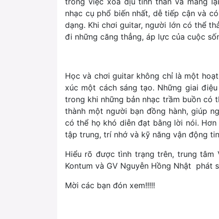
trong việc xoa dịu tinh thần và mang lạ
nhạc cụ phổ biến nhất, dễ tiếp cận và c
dạng. Khi chơi guitar, người lớn có thể t
đi những căng thẳng, áp lực của cuộc số
Học và chơi guitar không chỉ là một hoạt
xúc một cách sáng tạo. Những giai điệu 
trong khi những bản nhạc trầm buồn có th
thành một người bạn đồng hành, giúp ng
có thể họ khó diễn đạt bằng lời nói. Hơn n
tập trung, trí nhớ và kỹ năng vận động tin
Hiểu rõ được tình trạng trên, trung tâm
Kontum và GV Nguyễn Hồng Nhật phát só
Mời các bạn đón xem!!!!!