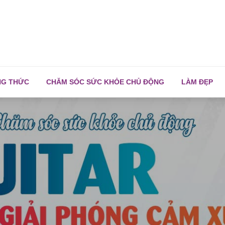
NG THỨC
CHĂM SÓC SỨC KHỎE CHỦ ĐỘNG
LÀM ĐẸP