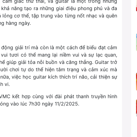
i cảm giác thư thái, và guitar là một trong những
ó khả năng tạo ra những giai điệu phong phú và đa
hả lỏng cơ thể, tập trung vào từng nốt nhạc và quên
ng hàng ngày.
 động giải trí mà còn là một cách để biểu đạt cảm
vui tươi có thể mang lại niềm vui và sự lạc quan,
ể giúp giải tỏa nỗi buồn và căng thẳng. Guitar trở
ười chơi tự do thể hiện tâm trạng và cảm xúc mà
ữa, việc học guitar kích thích trí não, cải thiện sự
h vi.
 VMC kết hợp cùng với đài phát thanh truyền hình
ng vào lúc 7h30 ngày 11/2/2025.