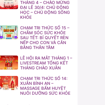
THÁNG 4 – CHÀO MỪNG
ĐẠI LỄ 30/4: CHỦ ĐỘNG
HỌC – CHỦ ĐỘNG SỐNG
KHỎE
CHẠM TRI THỨC SỐ 15 –
CHĂM SÓC SỨC KHỎE
SAU TẾT: BÍ QUYẾT RÈN
NẾP CHO CON VÀ CÂN
BẰNG THÂN TÂM
LỄ HỘI RA MẮT THÁNG 1 –
LIVESTREAM TỔNG KẾT
THÁNG CHÀO XUÂN
CHẠM TRI THỨC SỐ 14:
XUÂN BÌNH AN –
MASSAGE BẤM HUYỆT
NUÔI DƯỠNG SỨC KHỎE