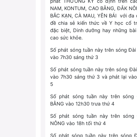
phát THƯỜNG KỲ cố định trên cá
NAM, KONTUM, CAO BẰNG, ĐẮK NÔ
BẮC KẠN, CÀ MAU, YÊN BÁI với đa 
đề chia sẻ kiến thức về Y học cổ t
đặc biệt, Dinh dưỡng hay những bà
cao sức khỏe.
Số phát sóng tuần này trên sóng Đ
vào 7h30 sáng thứ 3
Số phát sóng tuần này trên sóng Đ
vào 7h30 sáng thứ 3 và phát lại và
5
Số phát sóng tuần này trên són
BẰNG vào 12h30 trưa thứ 4
Số phát sóng tuần này trên són
NÔNG vào 18h tối thứ 4
Số phát sóng tuần này trên sóng