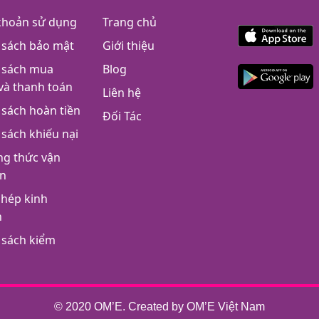
khoản sử dụng
Trang chủ
 sách bảo mật
Giới thiệu
 sách mua
Blog
và thanh toán
Liên hệ
 sách hoàn tiền
Đối Tác
 sách khiếu nại
g thức vận
n
phép kinh
h
 sách kiểm
© 2020 OM’E. Created by OM’E Việt Nam