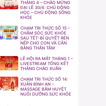
THÁNG 4 – CHÀO MỪNG
ĐẠI LỄ 30/4: CHỦ ĐỘNG
HỌC – CHỦ ĐỘNG SỐNG
KHỎE
CHẠM TRI THỨC SỐ 15 –
CHĂM SÓC SỨC KHỎE
SAU TẾT: BÍ QUYẾT RÈN
NẾP CHO CON VÀ CÂN
BẰNG THÂN TÂM
LỄ HỘI RA MẮT THÁNG 1 –
LIVESTREAM TỔNG KẾT
THÁNG CHÀO XUÂN
CHẠM TRI THỨC SỐ 14:
XUÂN BÌNH AN –
MASSAGE BẤM HUYỆT
NUÔI DƯỠNG SỨC KHỎE