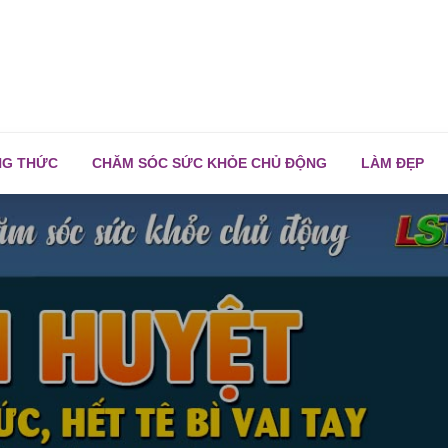
NG THỨC
CHĂM SÓC SỨC KHỎE CHỦ ĐỘNG
LÀM ĐẸP