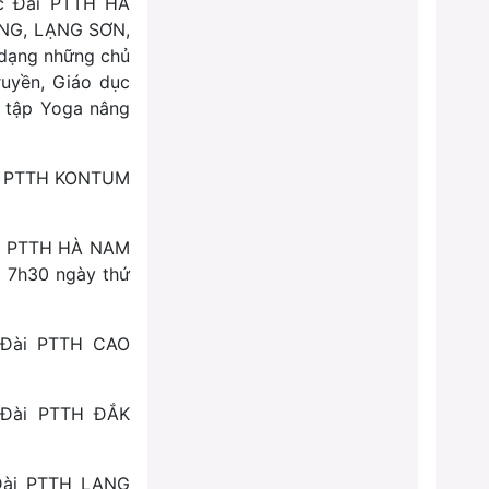
c Đài PTTH HÀ
NG, LẠNG SƠN,
dạng những chủ
ruyền, Giáo dục
i tập Yoga nâng
ài PTTH KONTUM
ài PTTH HÀ NAM
o 7h30 ngày thứ
g Đài PTTH CAO
g Đài PTTH ĐẮK
 Đài PTTH LẠNG