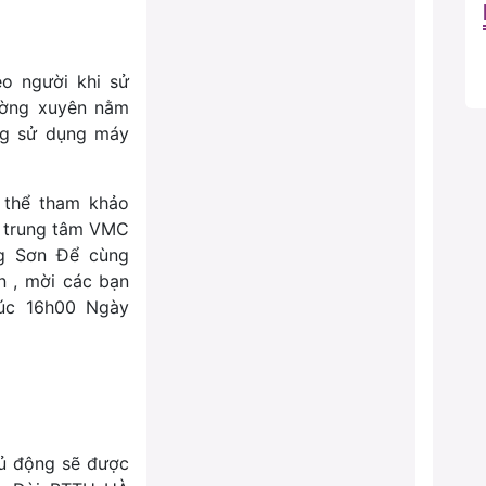
ẹo người khi sử
ường xuyên nằm
ờng sử dụng máy
 thể tham khảo
i trung tâm VMC
ng Sơn Để cùng
n , mời các bạn
úc 16h00 Ngày
ủ động sẽ được