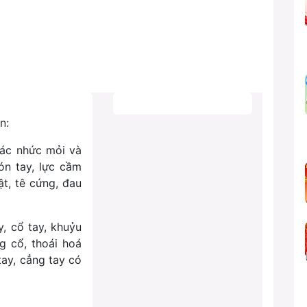
n:
iác nhức mỏi và
ón tay, lực cầm
t, tê cứng, đau
y, cổ tay, khuỷu
g cổ, thoái hoá
tay, cẳng tay có