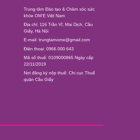
Trung tâm Đào tạo & Chăm sóc sức
khỏe OM’E Việt Nam
Địa chỉ: 116 Trần Vĩ, Mai Dịch, Cầu
Giấy, Hà Nội
E-mail: trungtamome@gmail.com
Điện thoại: 0966.000.643
Mã số thuế: 0109000865 Ngày cấp
22/11/2019
Nơi đăng ký nộp thuế: Chi cục Thuế
quận Cầu Giấy
Chào bạn. Chúng tôi có thể giúp gì ...