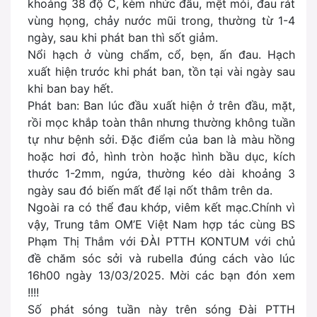
khoảng 38 độ C, kèm nhức đầu, mệt mỏi, đau rát
vùng họng, chảy nước mũi trong, thường từ 1-4
ngày, sau khi phát ban thì sốt giảm.
Nổi hạch ở vùng chẩm, cổ, bẹn, ấn đau. Hạch
xuất hiện trước khi phát ban, tồn tại vài ngày sau
khi ban bay hết.
Phát ban: Ban lúc đầu xuất hiện ở trên đầu, mặt,
rồi mọc khắp toàn thân nhưng thường không tuần
tự như bệnh sởi. Đặc điểm của ban là màu hồng
hoặc hơi đỏ, hình tròn hoặc hình bầu dục, kích
thước 1-2mm, ngứa, thường kéo dài khoảng 3
ngày sau đó biến mất để lại nốt thâm trên da.
Ngoài ra có thể đau khớp, viêm kết mạc.Chính vì
vậy, Trung tâm OM’E Việt Nam hợp tác cùng BS
Phạm Thị Thắm với ĐÀI PTTH KONTUM với chủ
đề chăm sóc sởi và rubella đúng cách vào lúc
16h00 ngày 13/03/2025. Mời các bạn đón xem
!!!!
Số phát sóng tuần này trên sóng Đài PTTH