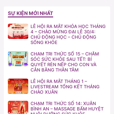
SỰ KIỆN MỚI NHẤT
LỄ HỘI RA MẮT KHÓA HỌC THÁNG
4 – CHÀO MỪNG ĐẠI LỄ 30/4:
CHỦ ĐỘNG HỌC – CHỦ ĐỘNG
SỐNG KHỎE
CHẠM TRI THỨC SỐ 15 – CHĂM
SÓC SỨC KHỎE SAU TẾT: BÍ
QUYẾT RÈN NẾP CHO CON VÀ
CÂN BẰNG THÂN TÂM
LỄ HỘI RA MẮT THÁNG 1 –
LIVESTREAM TỔNG KẾT THÁNG
CHÀO XUÂN
CHẠM TRI THỨC SỐ 14: XUÂN
BÌNH AN – MASSAGE BẤM HUYỆT