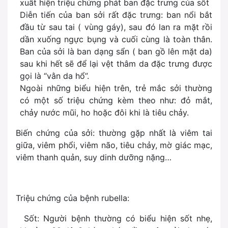
xuất hiện triệu chứng phát ban đặc trưng của sốt
Diễn tiến của ban sởi rất đặc trưng: ban nổi bắt
đầu từ sau tai ( vùng gáy), sau đó lan ra mặt rồi
dần xuống ngực bụng và cuối cùng là toàn thân.
Ban của sởi là ban dạng sẩn ( ban gồ lên mặt da)
sau khi hết sẽ để lại vệt thâm da đặc trưng được
gọi là “vằn da hổ”.
Ngoài những biểu hiện trên, trẻ mắc sởi thường
có một số triệu chứng kèm theo như: đỏ mắt,
chảy nước mũi, ho hoặc đôi khi là tiêu chảy.
Biến chứng của sởi: thường gặp nhất là viêm tai
giữa, viêm phổi, viêm não, tiêu chảy, mờ giác mạc,
viêm thanh quản, suy dinh dưỡng nặng…
Triệu chứng của bệnh rubella:
Sốt: Người bệnh thường có biểu hiện sốt nhẹ,