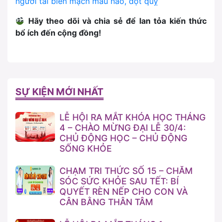
người tai biến mạch máu não, đột quỵ
“
Hãy theo dõi và chia s
ẻ
để
lan t
ỏ
a ki
ế
n th
ứ
c
b
ổ
ích
đế
n c
ộ
ng
đồ
ng!
SỰ KIỆN MỚI NHẤT
LỄ HỘI RA MẮT KHÓA HỌC THÁNG
4 – CHÀO MỪNG ĐẠI LỄ 30/4:
CHỦ ĐỘNG HỌC – CHỦ ĐỘNG
SỐNG KHỎE
CHẠM TRI THỨC SỐ 15 – CHĂM
SÓC SỨC KHỎE SAU TẾT: BÍ
QUYẾT RÈN NẾP CHO CON VÀ
CÂN BẰNG THÂN TÂM