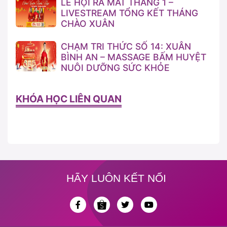
LỄ HỘI RA MẮT THÁNG 1 –
LIVESTREAM TỔNG KẾT THÁNG
CHÀO XUÂN
CHẠM TRI THỨC SỐ 14: XUÂN
BÌNH AN – MASSAGE BẤM HUYỆT
NUÔI DƯỠNG SỨC KHỎE
KHÓA HỌC LIÊN QUAN
HÃY LUÔN KẾT NỐI