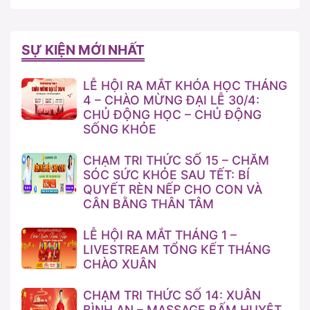
SỰ KIỆN MỚI NHẤT
LỄ HỘI RA MẮT KHÓA HỌC THÁNG
4 – CHÀO MỪNG ĐẠI LỄ 30/4:
CHỦ ĐỘNG HỌC – CHỦ ĐỘNG
SỐNG KHỎE
CHẠM TRI THỨC SỐ 15 – CHĂM
SÓC SỨC KHỎE SAU TẾT: BÍ
QUYẾT RÈN NẾP CHO CON VÀ
CÂN BẰNG THÂN TÂM
LỄ HỘI RA MẮT THÁNG 1 –
LIVESTREAM TỔNG KẾT THÁNG
CHÀO XUÂN
CHẠM TRI THỨC SỐ 14: XUÂN
BÌNH AN – MASSAGE BẤM HUYỆT