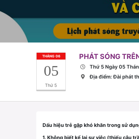
PHÁT SÓNG TRÊN
THÁNG 06
05
Thứ 5 Ngày 05 Thá
Địa điểm: Đài phát t
Thứ 5
Dấu hiệu trẻ gặp khó khăn trong sử dụng
1. Không biết kể lại sự việc (thiếu câu tr