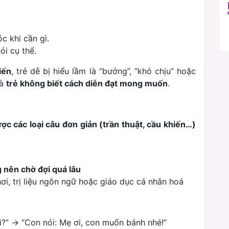
óc khi cần gì.
ói cụ thể.
iến
, trẻ dễ bị hiểu lầm là “bướng”, “khó chịu” hoặc
là
trẻ không biết cách diễn đạt mong muốn
.
ợc các loại câu đơn giản (trần thuật, cầu khiến…)
 nên chờ đợi quá lâu
i, trị liệu ngôn ngữ hoặc giáo dục cá nhân hoá
ì?” → “Con nói: Mẹ ơi, con muốn bánh nhé!”