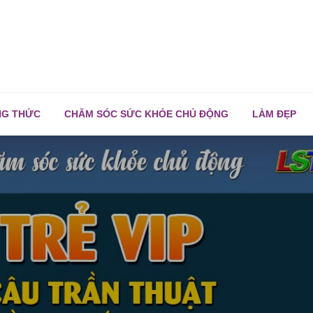
NG THỨC
CHĂM SÓC SỨC KHỎE CHỦ ĐỘNG
LÀM ĐẸP