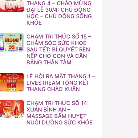
THÁNG 4 – CHÀO MỪNG
ĐẠI LỄ 30/4: CHỦ ĐỘNG
HỌC – CHỦ ĐỘNG SỐNG
KHỎE
CHẠM TRI THỨC SỐ 15 –
CHĂM SÓC SỨC KHỎE
SAU TẾT: BÍ QUYẾT RÈN
NẾP CHO CON VÀ CÂN
BẰNG THÂN TÂM
LỄ HỘI RA MẮT THÁNG 1 –
LIVESTREAM TỔNG KẾT
THÁNG CHÀO XUÂN
CHẠM TRI THỨC SỐ 14:
XUÂN BÌNH AN –
MASSAGE BẤM HUYỆT
NUÔI DƯỠNG SỨC KHỎE