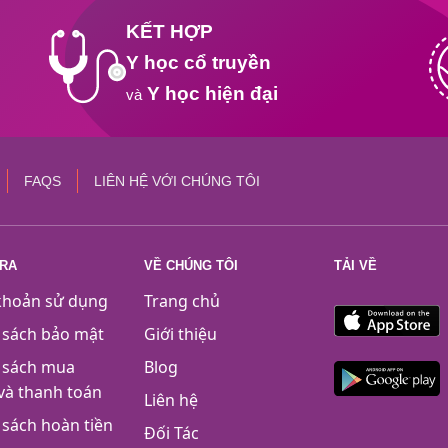
KẾT HỢP
Y học cổ truyền
Y học hiện đại
và
FAQS
LIÊN HỆ VỚI CHÚNG TÔI
TRA
VỀ CHÚNG TÔI
TẢI VỀ
khoản sử dụng
Trang chủ
 sách bảo mật
Giới thiệu
 sách mua
Blog
và thanh toán
Liên hệ
 sách hoàn tiền
Đối Tác