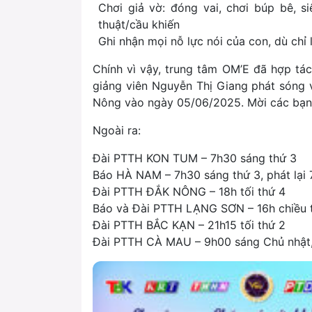
Chơi giả vờ: đóng vai, chơi búp bê, s
thuật/cầu khiến
Ghi nhận mọi nỗ lực nói của con, dù chỉ l
Chính vì vậy, trung tâm OM’E đã hợp tác
giảng viên Nguyễn Thị Giang phát sóng v
Nông vào ngày 05/06/2025. Mời các bạn
Ngoài ra:
Đài PTTH KON TUM – 7h30 sáng thứ 3
Báo HÀ NAM – 7h30 sáng thứ 3, phát lại 
Đài PTTH ĐẮK NÔNG – 18h tối thứ 4
Báo và Đài PTTH LẠNG SƠN – 16h chiều 
Đài PTTH BẮC KẠN – 21h15 tối thứ 2
Đài PTTH CÀ MAU – 9h00 sáng Chủ nhật