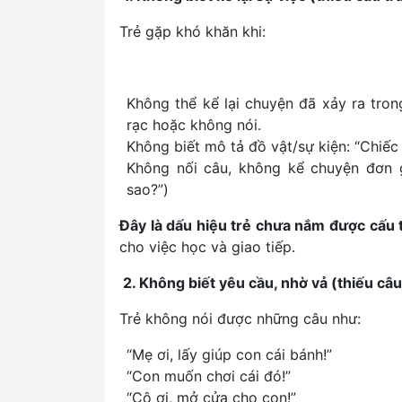
Trẻ gặp khó khăn khi:
Không thể kể lại chuyện đã xảy ra tro
rạc hoặc không nói.
Không biết mô tả đồ vật/sự kiện:
“Chiếc
Không nối câu, không kể chuyện đơn gi
sao?”
)
Đây là dấu hiệu trẻ chưa nắm được cấu t
cho việc học và giao tiếp.
2. Không biết yêu cầu, nhờ vả (thiếu câu
Trẻ không nói được những câu như:
“Mẹ ơi, lấy giúp con cái bánh!”
“Con muốn chơi cái đó!”
“Cô ơi, mở cửa cho con!”