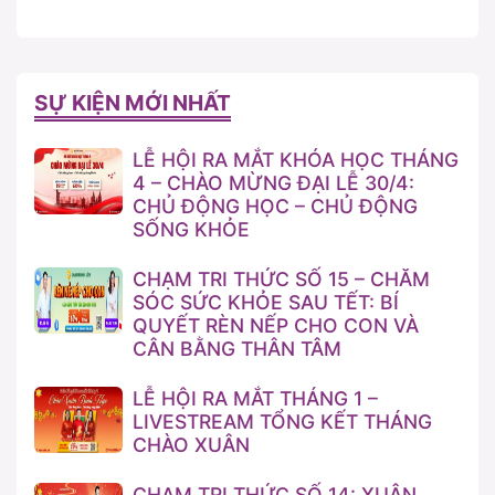
SỰ KIỆN MỚI NHẤT
LỄ HỘI RA MẮT KHÓA HỌC THÁNG
4 – CHÀO MỪNG ĐẠI LỄ 30/4:
CHỦ ĐỘNG HỌC – CHỦ ĐỘNG
SỐNG KHỎE
CHẠM TRI THỨC SỐ 15 – CHĂM
SÓC SỨC KHỎE SAU TẾT: BÍ
QUYẾT RÈN NẾP CHO CON VÀ
CÂN BẰNG THÂN TÂM
LỄ HỘI RA MẮT THÁNG 1 –
LIVESTREAM TỔNG KẾT THÁNG
CHÀO XUÂN
CHẠM TRI THỨC SỐ 14: XUÂN