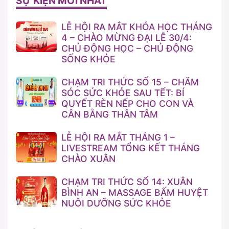
SỰ KIỆN MỚI NHẤT
LỄ HỘI RA MẮT KHÓA HỌC THÁNG
4 – CHÀO MỪNG ĐẠI LỄ 30/4:
CHỦ ĐỘNG HỌC – CHỦ ĐỘNG
SỐNG KHỎE
CHẠM TRI THỨC SỐ 15 – CHĂM
SÓC SỨC KHỎE SAU TẾT: BÍ
QUYẾT RÈN NẾP CHO CON VÀ
CÂN BẰNG THÂN TÂM
LỄ HỘI RA MẮT THÁNG 1 –
LIVESTREAM TỔNG KẾT THÁNG
CHÀO XUÂN
CHẠM TRI THỨC SỐ 14: XUÂN
BÌNH AN – MASSAGE BẤM HUYỆT
NUÔI DƯỠNG SỨC KHỎE