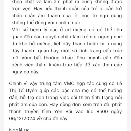
khép chặt và làm âm phát ra cũng không được
trọn vẹn. Hay nếu thanh quản của trẻ bị cản trở
chắc chắn âm thanh của lời nói, từ ngữ cũng
không thể đúng với chuẩn mực.
Một số bệnh lý các ở cơ miệng có có thể liên
quan đến các nguyên nhân làm trẻ nói ngọng như
do khe hở miệng, liệt dây thanh hoặc bị u nang
dây thanh quản hay một số tình trạng cấu trúc
môi-vòm bất thường khác. Phụ huynh cần đến
bệnh viện thăm khám trực tiếp để xác định các
nguy cơ này.
Chính vì vậy trung tâm VMC hợp tác cùng cô Lê
Thị Tố Uyên giúp các bậc cha mẹ có thể hướng
dẫn, hỗ trợ con trong việc cải thiện tình trạng nói
phát âm của con. Hãy cùng đón xem trên đài phát
thanh truyền hình Yên Bái vào lúc 8h00 ngày
06/12/2024 về chủ đề này.
Ngoài ra: