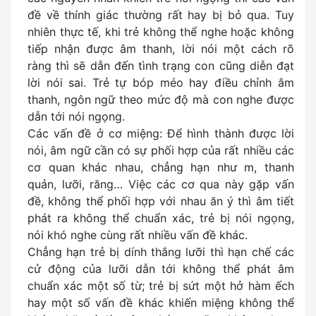
đề về thính giác thường rất hay bị bỏ qua. Tuy
nhiên thực tế, khi trẻ không thể nghe hoặc không
tiếp nhận được âm thanh, lời nói một cách rõ
ràng thì sẽ dẫn đến tình trạng con cũng diễn đạt
lời nói sai. Trẻ tự bóp méo hay điều chỉnh âm
thanh, ngôn ngữ theo mức độ mà con nghe được
dẫn tới nói ngọng.
Các vấn đề ở cơ miệng: Để hình thành được lời
nói, âm ngữ cần có sự phối hợp của rất nhiều các
cơ quan khác nhau, chẳng hạn như m, thanh
quản, lưỡi, răng… Việc các cơ qua này gặp vấn
đề, không thể phối hợp với nhau ăn ý thì âm tiết
phát ra không thể chuẩn xác, trẻ bị nói ngọng,
nói khó nghe cùng rất nhiều vấn đề khác.
Chẳng hạn trẻ bị dính thắng lưỡi thì hạn chế các
cử động của lưỡi dẫn tới không thể phát âm
chuẩn xác một số từ; trẻ bị sứt một hở hàm ếch
hay một số vấn đề khác khiến miệng không thể