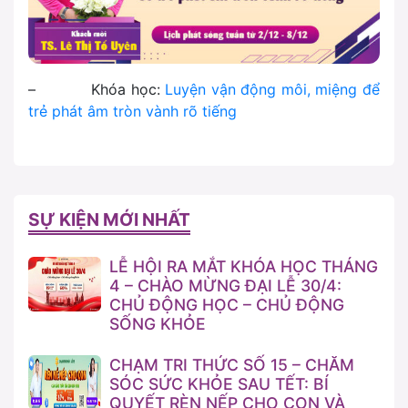
– Khóa học:
Luyện vận động môi, miệng để
trẻ phát âm tròn vành rõ tiếng
SỰ KIỆN MỚI NHẤT
LỄ HỘI RA MẮT KHÓA HỌC THÁNG
4 – CHÀO MỪNG ĐẠI LỄ 30/4:
CHỦ ĐỘNG HỌC – CHỦ ĐỘNG
SỐNG KHỎE
CHẠM TRI THỨC SỐ 15 – CHĂM
SÓC SỨC KHỎE SAU TẾT: BÍ
QUYẾT RÈN NẾP CHO CON VÀ