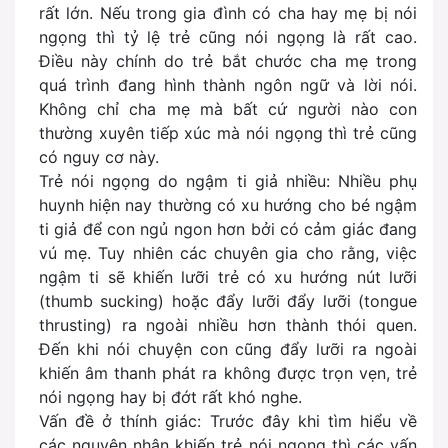
rất lớn. Nếu trong gia đình có cha hay mẹ bị nói
ngọng thì tỷ lệ trẻ cũng nói ngọng là rất cao.
Điều này chính do trẻ bắt chước cha mẹ trong
quá trình đang hình thành ngôn ngữ và lời nói.
Không chỉ cha mẹ mà bất cứ người nào con
thường xuyên tiếp xúc mà nói ngọng thì trẻ cũng
có nguy cơ này.
Trẻ nói ngọng do ngậm ti giả nhiều: Nhiều phụ
huynh hiện nay thường có xu hướng cho bé ngậm
ti giả để con ngủ ngon hơn bởi có cảm giác đang
vú mẹ. Tuy nhiên các chuyên gia cho rằng, việc
ngậm ti sẽ khiến lưỡi trẻ có xu hướng nút lưỡi
(thumb sucking) hoặc đẩy lưỡi đẩy lưỡi (tongue
thrusting) ra ngoài nhiều hơn thành thói quen.
Đến khi nói chuyện con cũng đẩy lưỡi ra ngoài
khiến âm thanh phát ra không được trọn vẹn, trẻ
nói ngọng hay bị đớt rất khó nghe.
Vấn đề ở thính giác: Trước đây khi tìm hiểu về
các nguyên nhân khiến trẻ nói ngọng thì các vấn