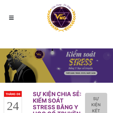
SỰ KIỆN CHIA SẺ:
THÁNG 06
SỰ
KIỂM SOÁT
24
KIỆN
STRESS BẰNG Y
KẾT