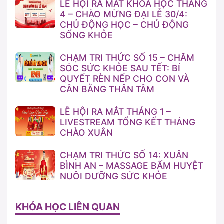
LỄ HỘI RA MẮT KHÓA HỌC THÁNG
4 – CHÀO MỪNG ĐẠI LỄ 30/4:
CHỦ ĐỘNG HỌC – CHỦ ĐỘNG
SỐNG KHỎE
CHẠM TRI THỨC SỐ 15 – CHĂM
SÓC SỨC KHỎE SAU TẾT: BÍ
QUYẾT RÈN NẾP CHO CON VÀ
CÂN BẰNG THÂN TÂM
LỄ HỘI RA MẮT THÁNG 1 –
LIVESTREAM TỔNG KẾT THÁNG
CHÀO XUÂN
CHẠM TRI THỨC SỐ 14: XUÂN
BÌNH AN – MASSAGE BẤM HUYỆT
NUÔI DƯỠNG SỨC KHỎE
KHÓA HỌC LIÊN QUAN