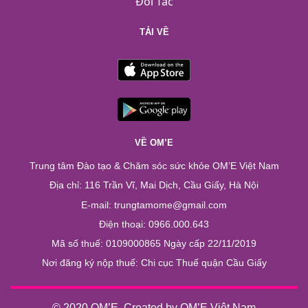
Đối Tác
TẢI VỀ
VỀ OM’E
Trung tâm Đào tạo & Chăm sóc sức khỏe OM’E Việt Nam
Địa chỉ: 116 Trần Vĩ, Mai Dịch, Cầu Giấy, Hà Nội
E-mail: trungtamome@gmail.com
Điện thoại: 0966.000.643
Mã số thuế: 0109000865 Ngày cấp 22/11/2019
Nơi đăng ký nộp thuế: Chi cục Thuế quận Cầu Giấy
© 2020 OM’E. Created by OM’E Việt Nam