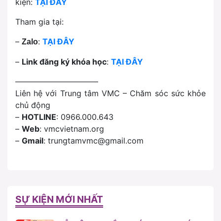
kiện:
TẠI ĐÂY
Tham gia tại:
–
:
TẠI ĐÂY
Zalo
–
Link đăng ký khóa học
:
TẠI ĐÂY
——————————–
Liên hệ với Trung tâm VMC – Chăm sóc sức khỏe
chủ động
–
HOTLINE
: 0966.000.643
–
Web
: vmcvietnam.org
–
Gmail
: trungtamvmc@gmail.com
SỰ KIỆN MỚI NHẤT