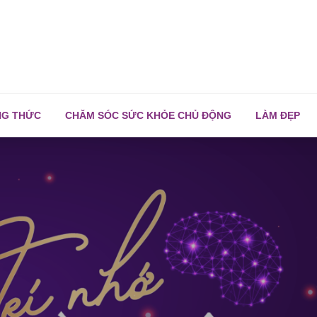
NG THỨC
CHĂM SÓC SỨC KHỎE CHỦ ĐỘNG
LÀM ĐẸP