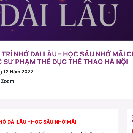
: TRÍ NHỚ DÀI LÂU – HỌC SÂU NHỚ MÃI 
 SƯ PHẠM THỂ DỤC THỂ THAO HÀ NỘI
g 12 Năm 2022
a Zoom
NHỚ DÀI LÂU – HỌC SÂU NHỚ MÃI