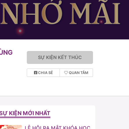
CÙNG
SỰ KIỆN KẾT THÚC
CHIA SẺ
QUAN TÂM
SỰ KIỆN MỚI NHẤT
LỄ HỘI RA MẮT KHÓA HỌC