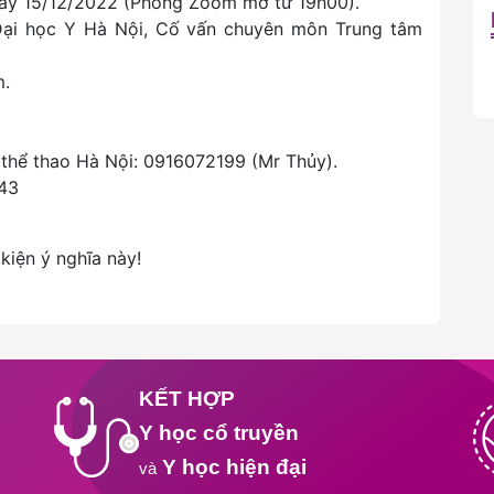
gày 15/12/2022 (Phòng Zoom mở từ 19h00).
 Đại học Y Hà Nội, Cố vấn chuyên môn Trung tâm
m.
thể thao Hà Nội: 0916072199 (Mr Thủy).
43
kiện ý nghĩa này!
KẾT HỢP
Y học cổ truyền
Y học hiện đại
và