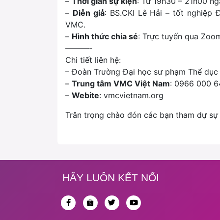
–
Thời gian sự kiện
: Từ 19h30 – 21h00 n
–
Diễn giả
: BS.CKI Lê Hải – tốt nghiệp
VMC.
–
Hình thức chia sẻ
: Trực tuyến qua Zoo
———-
Chi tiết liên hệ:
– Đoàn Trường Đại học sư phạm Thể dục 
–
Trung tâm VMC Việt Nam
: 0966 000 6
–
Webite
: vmcvietnam.org
Trân trọng chào đón các bạn tham dự sự 
HÃY LUÔN KẾT NỐI