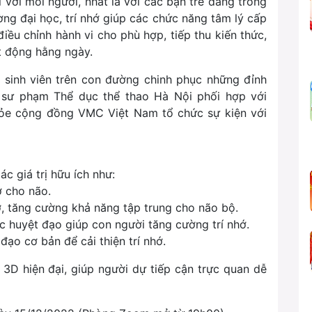
i với mỗi người, nhất là với các bạn trẻ đang trong
ường đại học, trí nhớ giúp các chức năng tâm lý cấp
iều chỉnh hành vi cho phù hợp, tiếp thu kiến thức,
t động hằng ngày.
 sinh viên trên con đường chinh phục những đỉnh
 sư phạm Thể dục thể thao Hà Nội phối hợp với
ỏe cộng đồng VMC Việt Nam tổ chức sự kiện với
c giá trị hữu ích như:
ớ cho não.
ớ, tăng cường khả năng tập trung cho não bộ.
ác huyệt đạo giúp con người tăng cường trí nhớ.
ạo cơ bản để cải thiện trí nhớ.
D hiện đại, giúp người dự tiếp cận trực quan dễ