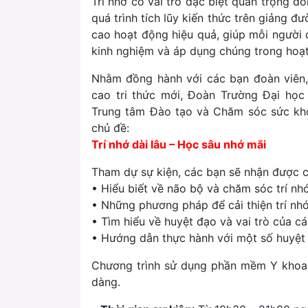
Trí nhớ có vai trò đặc biệt quan trọng đố
quá trình tích lũy kiến thức trên giảng đ
cao hoạt động hiệu quả, giúp mỗi người đ
kinh nghiệm và áp dụng chúng trong hoạ
Nhằm đồng hành với các bạn đoàn viên,
cao tri thức mới, Đoàn Trường Đại học
Trung tâm Đào tạo và Chăm sóc sức kh
chủ đề:
Trí nhớ dài lâu – Học sâu nhớ mãi
Tham dự sự kiện, các bạn sẽ nhận được cá
• Hiểu biết về não bộ và chăm sóc trí nh
• Những phương pháp để cải thiện trí nh
• Tìm hiểu về huyệt đạo và vai trò của c
• Hướng dẫn thực hành với một số huyệt đ
Chương trình sử dụng phần mềm Y khoa 3
dàng.