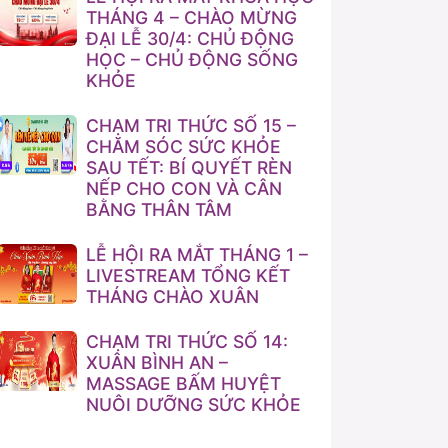
THÁNG 4 – CHÀO MỪNG
ĐẠI LỄ 30/4: CHỦ ĐỘNG
HỌC – CHỦ ĐỘNG SỐNG
KHỎE
CHẠM TRI THỨC SỐ 15 –
CHĂM SÓC SỨC KHỎE
SAU TẾT: BÍ QUYẾT RÈN
NẾP CHO CON VÀ CÂN
BẰNG THÂN TÂM
LỄ HỘI RA MẮT THÁNG 1 –
LIVESTREAM TỔNG KẾT
THÁNG CHÀO XUÂN
CHẠM TRI THỨC SỐ 14:
XUÂN BÌNH AN –
MASSAGE BẤM HUYỆT
NUÔI DƯỠNG SỨC KHỎE