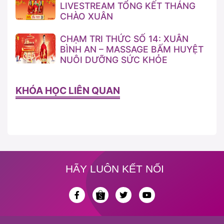
LIVESTREAM TỔNG KẾT THÁNG
CHÀO XUÂN
CHẠM TRI THỨC SỐ 14: XUÂN
BÌNH AN – MASSAGE BẤM HUYỆT
NUÔI DƯỠNG SỨC KHỎE
KHÓA HỌC LIÊN QUAN
HÃY LUÔN KẾT NỐI