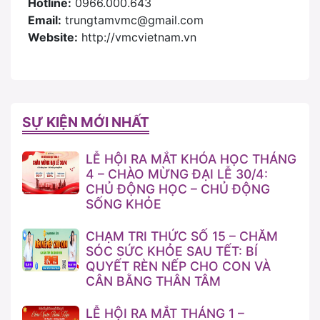
Hotline:
0966.000.643
Email:
trungtamvmc@gmail.com
Website:
http://vmcvietnam.vn
SỰ KIỆN MỚI NHẤT
LỄ HỘI RA MẮT KHÓA HỌC THÁNG
4 – CHÀO MỪNG ĐẠI LỄ 30/4:
CHỦ ĐỘNG HỌC – CHỦ ĐỘNG
SỐNG KHỎE
CHẠM TRI THỨC SỐ 15 – CHĂM
SÓC SỨC KHỎE SAU TẾT: BÍ
QUYẾT RÈN NẾP CHO CON VÀ
CÂN BẰNG THÂN TÂM
LỄ HỘI RA MẮT THÁNG 1 –