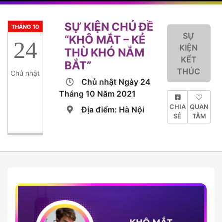
SỰ KIỆN CHỦ ĐỀ
THÁNG 10
SỰ
“KHÔ MẮT – KẺ
24
KIỆN
THÙ KHÓ NẮM
KẾT
BẮT”
THÚC
Chủ nhật
Chủ nhật Ngày 24
Tháng 10 Năm 2021
CHIA
QUAN
Địa điểm: Hà Nội
SẺ
TÂM