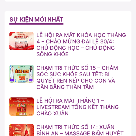
SỰ KIỆN MỚI NHẤT
LỄ HỘI RA MẮT KHÓA HỌC THÁNG
4 – CHÀO MỪNG ĐẠI LỄ 30/4:
CHỦ ĐỘNG HỌC – CHỦ ĐỘNG
SỐNG KHỎE
CHẠM TRI THỨC SỐ 15 – CHĂM
SÓC SỨC KHỎE SAU TẾT: BÍ
QUYẾT RÈN NẾP CHO CON VÀ
CÂN BẰNG THÂN TÂM
LỄ HỘI RA MẮT THÁNG 1 –
LIVESTREAM TỔNG KẾT THÁNG
CHÀO XUÂN
CHẠM TRI THỨC SỐ 14: XUÂN
BÌNH AN – MASSAGE BẤM HUYỆT