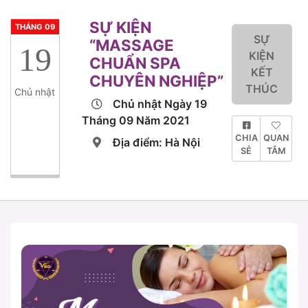
SỰ KIỆN
THÁNG 09
SỰ
“MASSAGE
19
KIỆN
CHUẨN SPA
KẾT
CHUYÊN NGHIỆP”
THÚC
Chủ nhật
Chủ nhật Ngày 19
Tháng 09 Năm 2021
CHIA
QUAN
Địa điểm: Hà Nội
SẺ
TÂM