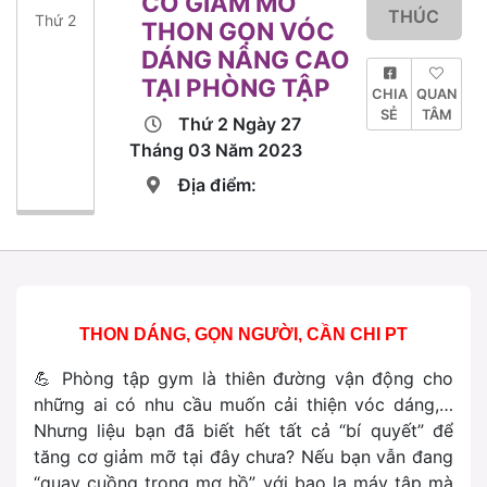
CƠ GIẢM MỠ
THÚC
Thứ 2
THON GỌN VÓC
DÁNG NÂNG CAO
TẠI PHÒNG TẬP
CHIA
QUAN
SẺ
TÂM
Thứ 2 Ngày 27
Tháng 03 Năm 2023
Địa điểm:
THON DÁNG, GỌN NGƯỜI, CẦN CHI PT
💪
Phòng tập gym là thiên đường vận động cho
những ai có nhu cầu muốn cải thiện vóc dáng,…
Nhưng liệu bạn đã biết hết tất cả “bí quyết” để
tăng cơ giảm mỡ tại đây chưa? Nếu bạn vẫn đang
“quay cuồng trong mơ hồ” với bao la máy tập mà