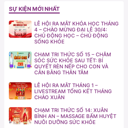
SỰ KIỆN MỚI NHẤT
LỄ HỘI RA MẮT KHÓA HỌC THÁNG
4 – CHÀO MỪNG ĐẠI LỄ 30/4:
CHỦ ĐỘNG HỌC – CHỦ ĐỘNG
SỐNG KHỎE
CHẠM TRI THỨC SỐ 15 – CHĂM
SÓC SỨC KHỎE SAU TẾT: BÍ
QUYẾT RÈN NẾP CHO CON VÀ
CÂN BẰNG THÂN TÂM
LỄ HỘI RA MẮT THÁNG 1 –
LIVESTREAM TỔNG KẾT THÁNG
CHÀO XUÂN
CHẠM TRI THỨC SỐ 14: XUÂN
BÌNH AN – MASSAGE BẤM HUYỆT
NUÔI DƯỠNG SỨC KHỎE