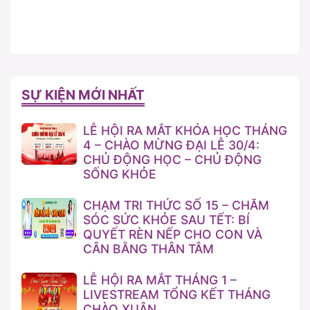
SỰ KIỆN MỚI NHẤT
LỄ HỘI RA MẮT KHÓA HỌC THÁNG
4 – CHÀO MỪNG ĐẠI LỄ 30/4:
CHỦ ĐỘNG HỌC – CHỦ ĐỘNG
SỐNG KHỎE
CHẠM TRI THỨC SỐ 15 – CHĂM
SÓC SỨC KHỎE SAU TẾT: BÍ
QUYẾT RÈN NẾP CHO CON VÀ
CÂN BẰNG THÂN TÂM
LỄ HỘI RA MẮT THÁNG 1 –
LIVESTREAM TỔNG KẾT THÁNG
CHÀO XUÂN