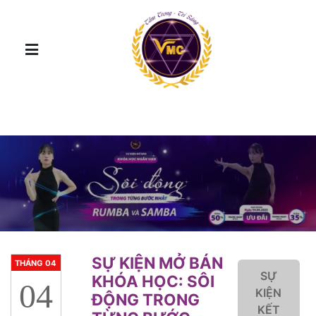
SỰ KIỆN MỞ BÁN
THÁNG 04
SỰ
KHÓA HỌC: SÔI
04
KIỆN
ĐỘNG TRONG
KẾT