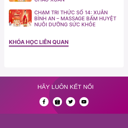
CHẠM TRI THỨC SỐ 14: XUÂN
BÌNH AN – MASSAGE BẤM HUYỆT
NUÔI DƯỠNG SỨC KHỎE
KHÓA HỌC LIÊN QUAN
HÃY LUÔN KẾT NỐI