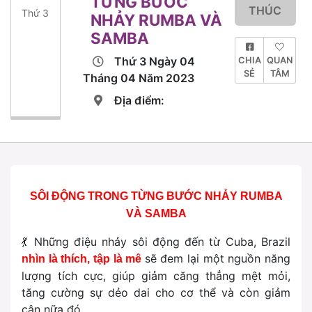
TỪNG BƯỚC
THÚC
Thứ 3
NHẢY RUMBA VÀ
SAMBA
Thứ 3 Ngày 04
CHIA
QUAN
SẺ
TÂM
Tháng 04 Năm 2023
Địa điểm:
SÔI ĐỘNG TRONG TỪNG BƯỚC NHẢY RUMBA
VÀ SAMBA
💃 Những điệu nhảy sôi động đến từ Cuba, Brazil
sẽ đem lại một nguồn năng
nhìn là thích, tập là mê
lượng tích cực, giúp giảm căng thẳng mệt mỏi,
tăng cường sự dẻo dai cho cơ thể và còn giảm
cân nữa đó.