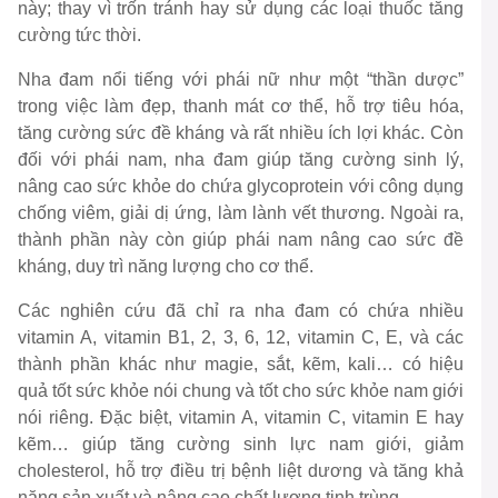
này; thay vì trốn tránh hay sử dụng các loại thuốc tăng
cường tức thời.
Nha đam nổi tiếng với phái nữ như một “thần dược”
trong việc làm đẹp, thanh mát cơ thể, hỗ trợ tiêu hóa,
tăng cường sức đề kháng và rất nhiều ích lợi khác. Còn
đối với phái nam, nha đam giúp tăng cường sinh lý,
nâng cao sức khỏe do chứa glycoprotein với công dụng
chống viêm, giải dị ứng, làm lành vết thương. Ngoài ra,
thành phần này còn giúp phái nam nâng cao sức đề
kháng, duy trì năng lượng cho cơ thể.
Các nghiên cứu đã chỉ ra nha đam có chứa nhiều
vitamin A, vitamin B1, 2, 3, 6, 12, vitamin C, E, và các
thành phần khác như magie, sắt, kẽm, kali… có hiệu
quả tốt sức khỏe nói chung và tốt cho sức khỏe nam giới
nói riêng. Đặc biệt, vitamin A, vitamin C, vitamin E hay
kẽm… giúp tăng cường sinh lực nam giới, giảm
cholesterol, hỗ trợ điều trị bệnh liệt dương và tăng khả
năng sản xuất và nâng cao chất lượng tinh trùng…