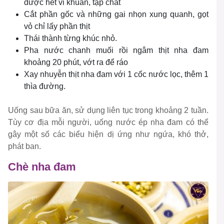
được hết vi khuẩn, tạp chất
Cắt phần gốc và những gai nhọn xung quanh, gọt
vỏ chỉ lấy phần thịt
Thái thành từng khúc nhỏ.
Pha nước chanh muối rồi ngâm thịt nha đam
khoảng 20 phút, vớt ra để ráo
Xay nhuyễn thịt nha đam với 1 cốc nước lọc, thêm 1
thìa đường.
Uống sau bữa ăn, sử dụng liên tục trong khoảng 2 tuần.
Tùy cơ địa mỗi người, uống nước ép nha đam có thể
gây một số các biểu hiện dị ứng như ngứa, khó thở,
phát ban.
Chè nha đam