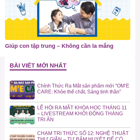
Giúp con tập trung – Không cần la mắng
BÀI VIẾT MỚI NHẤT
Chính Thức Ra Mắt sản phẩm mới “OM’E
CARE: Khỏe thể chất, Sáng tinh thần”
LỄ HỘI RA MẮT KHÓA HỌC THÁNG 11
– LIVESTREAM KHỞI ĐỘNG THÁNG
TRI ÂN
CHẠM TRI THỨC SỐ 12: NGHỆ THUẬT
THƯ GIÃN – TỰ BẤM HUYỆT ĐỂ CÓ