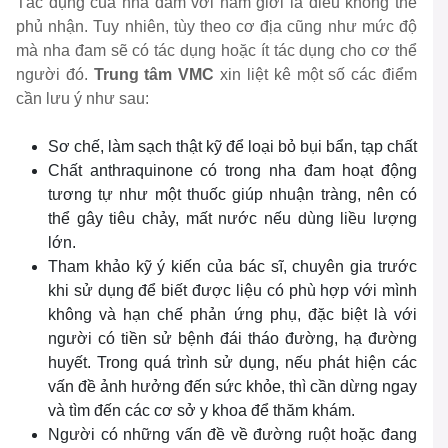
Tác dụng của nha đam với nam giới là điều không thể
phủ nhận. Tuy nhiên, tùy theo cơ địa cũng như mức độ
mà nha đam sẽ có tác dụng hoặc ít tác dụng cho cơ thể
người đó.
Trung tâm VMC
xin liệt kê một số các điểm
cần lưu ý như sau:
Sơ chế, làm sạch thật kỹ để loại bỏ bụi bẩn, tạp chất
Chất anthraquinone có trong nha đam hoạt động
tương tự như một thuốc giúp nhuận tràng, nên có
thể gây tiêu chảy, mất nước nếu dùng liều lượng
lớn.
Tham khảo kỹ ý kiến của bác sĩ, chuyên gia trước
khi sử dụng để biết được liệu có phù hợp với mình
không và hạn chế phản ứng phụ, đặc biệt là với
người có tiền sử bệnh đái tháo đường, hạ đường
huyết. Trong quá trình sử dụng, nếu phát hiện các
vấn đề ảnh hưởng đến sức khỏe, thì cần dừng ngay
và tìm đến các cơ sở y khoa để thăm khám.
Người có những vấn đề về đường ruột hoặc đang