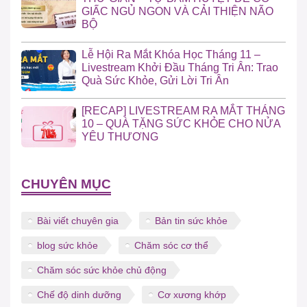
GIẤC NGỦ NGON VÀ CẢI THIỆN NÃO
BỘ
Lễ Hội Ra Mắt Khóa Học Tháng 11 –
Livestream Khởi Đầu Tháng Tri Ân: Trao
Quà Sức Khỏe, Gửi Lời Tri Ân
[RECAP] LIVESTREAM RA MẮT THÁNG
10 – QUÀ TẶNG SỨC KHỎE CHO NỬA
YÊU THƯƠNG
CHUYÊN MỤC
Bài viết chuyên gia
Bản tin sức khỏe
blog sức khỏe
Chăm sóc cơ thể
Chăm sóc sức khỏe chủ động
Chế độ dinh dưỡng
Cơ xương khớp