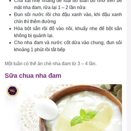
Chà xát nhẹ nhàng để loại bỏ toàn bỏ nhớ trên bề
mặt nha đam, rửa lại 1 – 2 lần nữa
Đun sôi nước rồi cho đậu xanh vào, khi đậu xanh
chín thì thêm đường
Hòa bột sắn rồi đổ vào nồi, khuấy nhẹ để bột sắn
không bị quánh lại.
Cho nha đam và nước cốt dừa vào chung, đun sôi
khoảng 1 phút rồi tắt bếp
Một tuần có thể ăn chè nha đam từ 3 – 4 lần.
Sữa chua nha đam