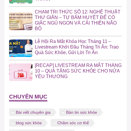
CHẠM TRI THỨC SỐ 12: NGHỆ THUẬT
THƯ GIÃN – TỰ BẤM HUYỆT ĐỂ CÓ
GIẤC NGỦ NGON VÀ CẢI THIỆN NÃO
BỘ
Lễ Hội Ra Mắt Khóa Học Tháng 11 –
Livestream Khởi Đầu Tháng Tri Ân: Trao
Quà Sức Khỏe, Gửi Lời Tri Ân
[RECAP] LIVESTREAM RA MẮT THÁNG
10 – QUÀ TẶNG SỨC KHỎE CHO NỬA
YÊU THƯƠNG
CHUYÊN MỤC
Bài viết chuyên gia
Bản tin sức khỏe
blog sức khỏe
Chăm sóc cơ thể