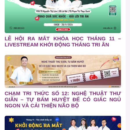
LỄ HỘI RA MẮT KHÓA HỌC THÁNG 11 –
LIVESTREAM KHỞI ĐỘNG THÁNG TRI ÂN
CHẠM TRI THỨC SỐ 12: NGHỆ THUẬT THƯ
GIÃN – TỰ BẤM HUYỆT ĐỂ CÓ GIẤC NGỦ
NGON VÀ CẢI THIỆN NÃO BỘ