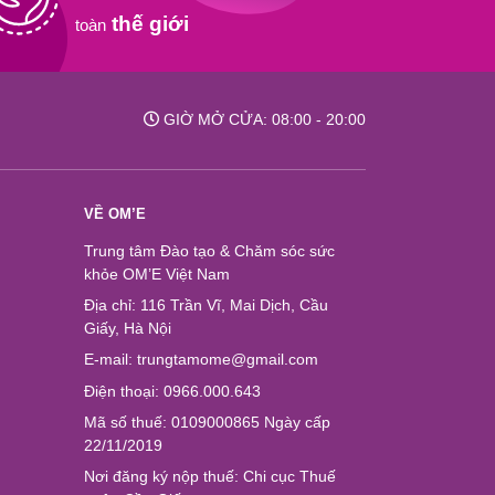
thế giới
toàn
GIỜ MỞ CỬA: 08:00 - 20:00
VỀ OM’E
Trung tâm Đào tạo & Chăm sóc sức
khỏe OM’E Việt Nam
Địa chỉ: 116 Trần Vĩ, Mai Dịch, Cầu
Giấy, Hà Nội
E-mail: trungtamome@gmail.com
Điện thoại: 0966.000.643
Mã số thuế: 0109000865 Ngày cấp
22/11/2019
Nơi đăng ký nộp thuế: Chi cục Thuế