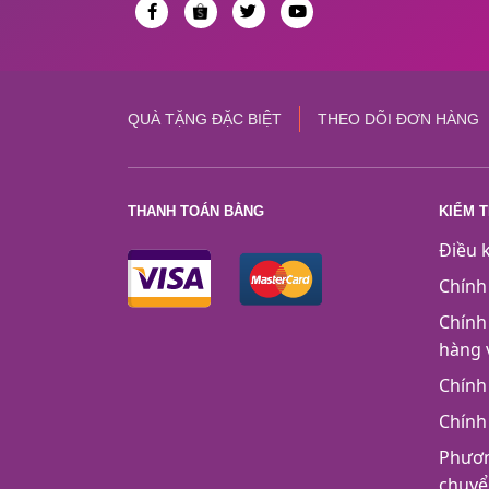
QUÀ TẶNG ĐẶC BIỆT
THEO DÕI ĐƠN HÀNG
THANH TOÁN BẰNG
KIỂM 
Điều 
Chính
Chính
hàng 
Chính
Chính
Phươn
chuyể