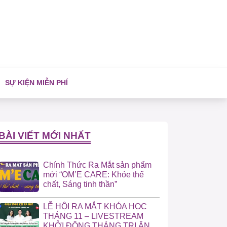
SỰ KIỆN MIỄN PHÍ
BÀI VIẾT MỚI NHẤT
Chính Thức Ra Mắt sản phẩm
mới “OM’E CARE: Khỏe thể
chất, Sáng tinh thần”
LỄ HỘI RA MẮT KHÓA HỌC
THÁNG 11 – LIVESTREAM
KHỞI ĐỘNG THÁNG TRI ÂN