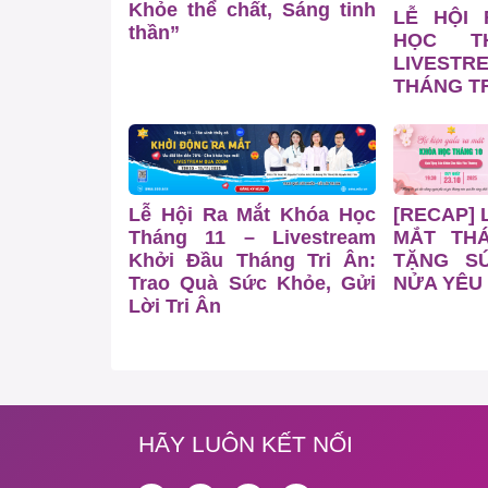
Khỏe thể chất, Sáng tinh
LỄ HỘI
thần”
HỌC T
LIVESTR
THÁNG TR
Lễ Hội Ra Mắt Khóa Học
[RECAP] 
Tháng 11 – Livestream
MẮT TH
Khởi Đầu Tháng Tri Ân:
TẶNG S
Trao Quà Sức Khỏe, Gửi
NỬA YÊU
Lời Tri Ân
HÃY LUÔN KẾT NỐI