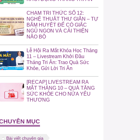
CHẠM TRI THỨC SỐ 12:
NGHỆ THUẬT THƯ GIÃN – TỰ
BẤM HUYỆT ĐỂ CÓ GIẤC
NGỦ NGON VÀ CẢI THIỆN
NÃO BỘ
Lễ Hội Ra Mắt Khóa Học Tháng
11 – Livestream Khởi Đầu
Tháng Tri Ân: Trao Quà Sức
Khỏe, Gửi Lời Tri Ân
[RECAP] LIVESTREAM RA
MẮT THÁNG 10 – QUÀ TẶNG
SỨC KHỎE CHO NỬA YÊU
THƯƠNG
CHUYÊN MỤC
Bài viết chuyên gia