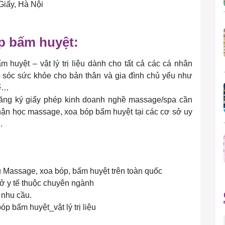
Giấy, Hà Nội
p bấm huyệt:
 huyệt – vật lý trị liệu dành cho tất cả các cá nhân
 sóc sức khỏe cho bản thân và gia đình chủ yếu như
hể…
đăng ký giấy phép kinh doanh nghề massage/spa cần
ận học massage, xoa bóp bấm huyệt tại các cơ sở uy
.
ụ Massage, xoa bóp, bấm huyệt trên toàn quốc
sở y tế thuộc chuyên ngành
 nhu cầu.
 bấm huyệt_vật lý trị liệu