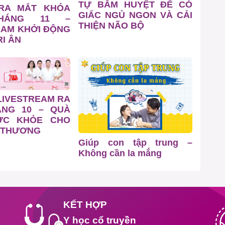
TỰ BẤM HUYỆT ĐỂ CÓ
 RA MẮT KHÓA
GIẤC NGỦ NGON VÀ CẢI
HÁNG 11 –
THIỆN NÃO BỘ
EAM KHỞI ĐỘNG
I ÂN
LIVESTREAM RA
ÁNG 10 – QUÀ
ỨC KHỎE CHO
 THƯƠNG
Giúp con tập trung –
Không cần la mắng
KẾT HỢP
Y học cổ truyền