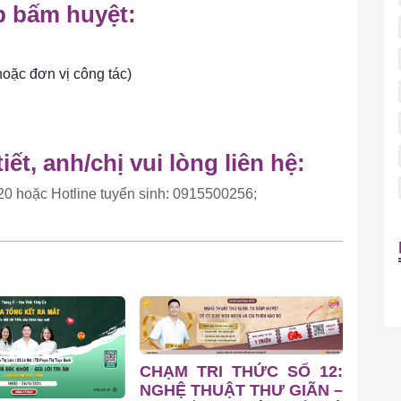
p bấm huyệt:
hoặc đơn vị công tác)
iết, anh/chị vui lòng liên hệ:
0 hoặc Hotline tuyển sinh:
0915500256;
CHẠM TRI THỨC SỐ 12:
NGHỆ THUẬT THƯ GIÃN –