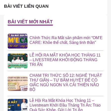
BÀI VIẾT LIÊN QUAN
BÀI VIẾT MỚI NHẤT
Chính Thức Ra Mắt sản phẩm mới “OM’E
CARE: Khỏe thể chất, Sáng tinh thần”
LỄ HỘI RA MẮT KHÓA HỌC THÁNG 11
– LIVESTREAM KHỞI ĐỘNG THÁNG
TRI ÂN
CHẠM TRI THỨC SỐ 12: NGHỆ THUẬT
THƯ GIÃN – TỰ BẤM HUYỆT ĐỂ CÓ
GIẤC NGỦ NGON VÀ CẢI THIỆN NÃO
BỘ
Lễ Hội Ra Mắt Khóa Học Tháng 11 –
Livestream Khởi Đầu Tháng Tri Ân: Trao
Quà Sức Khỏe, Gửi Lời Tri Ân