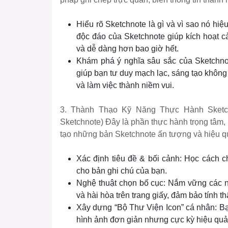
Hiểu rõ Sketchnote là gì và vì sao nó h
độc đáo của Sketchnote giúp kích hoạt cả
và dễ dàng hơn bao giờ hết.
Khám phá ý nghĩa sâu sắc của Sketchnot
giúp bạn tư duy mạch lạc, sáng tạo không g
và làm việc thành niềm vui.
3. Thành Thạo Kỹ Năng Thực Hành Sketc
Sketchnote) Đây là phần thực hành trọng tâm
tạo những bản Sketchnote ấn tượng và hiệu q
Xác định tiêu đề & bối cảnh: Học cách ch
cho bản ghi chú của bạn.
Nghệ thuật chọn bố cục: Nắm vững các ng
và hài hòa trên trang giấy, đảm bảo tính 
Xây dựng “Bộ Thư Viện Icon” cá nhân: B
hình ảnh đơn giản nhưng cực kỳ hiệu quả,