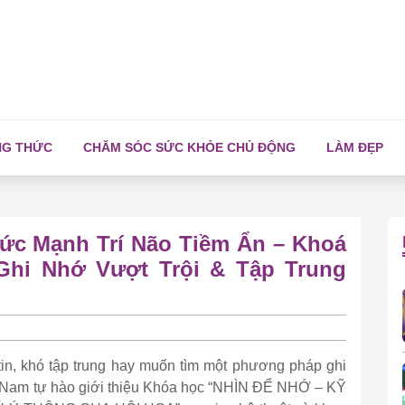
NG THỨC
CHĂM SÓC SỨC KHỎE CHỦ ĐỘNG
LÀM ĐẸP
ức Mạnh Trí Não Tiềm Ẩn – Khoá
hi Nhớ Vượt Trội & Tập Trung
 tin, khó tập trung hay muốn tìm một phương pháp ghi
t Nam tự hào giới thiệu Khóa học “NHÌN ĐỂ NHỚ – KỸ