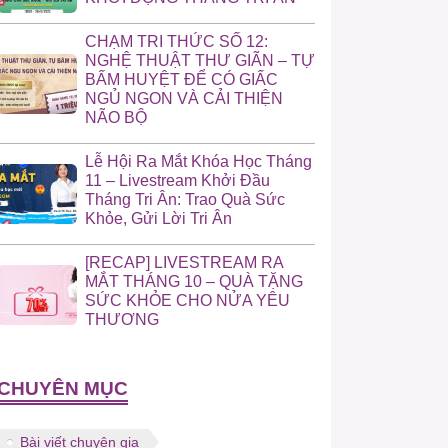
CHẠM TRI THỨC SỐ 12:
NGHỆ THUẬT THƯ GIÃN – TỰ
BẤM HUYỆT ĐỂ CÓ GIẤC
NGỦ NGON VÀ CẢI THIỆN
NÃO BỘ
Lễ Hội Ra Mắt Khóa Học Tháng
11 – Livestream Khởi Đầu
Tháng Tri Ân: Trao Quà Sức
Khỏe, Gửi Lời Tri Ân
[RECAP] LIVESTREAM RA
MẮT THÁNG 10 – QUÀ TẶNG
SỨC KHỎE CHO NỬA YÊU
THƯƠNG
CHUYÊN MỤC
Bài viết chuyên gia