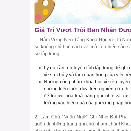
Giá Trị Vượt Trội Bạn Nhận Đư
1. Nắm Vững Nền Tảng Khoa Học Về Trí Não
sẽ không chỉ học cách vẽ, mà còn hiểu sâu sắc
sự tập trung:
Lý do cần rèn luyện tính tập trung để ghi
về sự chú ý và tầm quan trọng của việc rèn
Những công nhận khoa học về rèn luyện s
những kiến thức dựa trên nghiên cứu, h
để tối ưu hóa khả năng ghi nhớ và xử l
tưởng vào hiệu quả của phương pháp học
2. Làm Chủ “Ngôn Ngữ” Ghi Nhớ Đột Phá: S
quên đi những trang ghi chú nhàm chán! Khóa
pháp ghi chép trực quan, biến thông tin thành