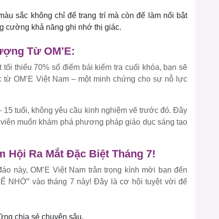
àu sắc không chỉ để trang trí mà còn để làm nổi bật
ng cường khả năng ghi nhớ thị giác.
ượng Từ OM’E:
t tối thiểu 70% số điểm bài kiểm tra cuối khóa, bạn sẽ
 từ OM’E Việt Nam – một minh chứng cho sự nỗ lực
– 15 tuổi, không yêu cầu kinh nghiệm vẽ trước đó. Đây
iáo viên muốn khám phá phương pháp giáo dục sáng tạo
 Hội Ra Mắt Đặc Biệt Tháng 7!
áo này, OM’E Việt Nam trân trọng kính mời bạn đến
NHỚ” vào tháng 7 này! Đây là cơ hội tuyệt vời để
hững chia sẻ chuyên sâu.