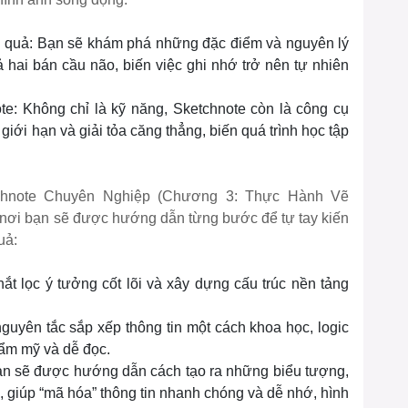
iệu quả: Bạn sẽ khám phá những đặc điểm và nguyên lý
 hai bán cầu não, biến việc ghi nhớ trở nên tự nhiên
e: Không chỉ là kỹ năng, Sketchnote còn là công cụ
iới hạn và giải tỏa căng thẳng, biến quá trình học tập
hnote Chuyên Nghiệp (Chương 3: Thực Hành Vẽ
, nơi bạn sẽ được hướng dẫn từng bước để tự tay kiến
uả:
ắt lọc ý tưởng cốt lõi và xây dựng cấu trúc nền tảng
uyên tắc sắp xếp thông tin một cách khoa học, logic
thẩm mỹ và dễ đọc.
ạn sẽ được hướng dẫn cách tạo ra những biểu tượng,
 giúp “mã hóa” thông tin nhanh chóng và dễ nhớ, hình