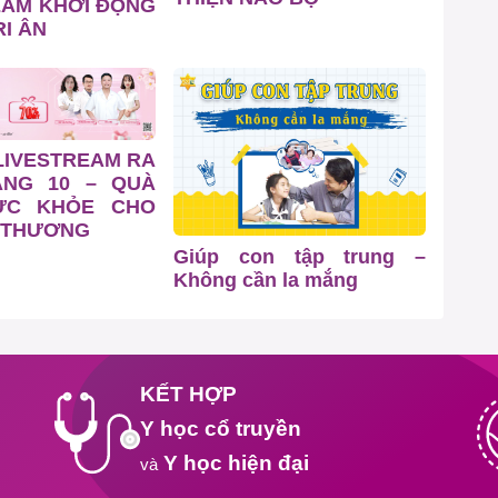
EAM KHỞI ĐỘNG
I ÂN
LIVESTREAM RA
ÁNG 10 – QUÀ
ỨC KHỎE CHO
 THƯƠNG
Giúp con tập trung –
Không cần la mắng
KẾT HỢP
Y học cổ truyền
Y học hiện đại
và