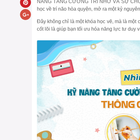
NĂNG TĂNG CƯỜNG TRÍ NHỚ VÀ SỰ CHÚ Ý 
học về trí não hòa quyện, mở ra một kỷ nguyên
Đây không chỉ là một khóa học vẽ, mà là một ch
cốt lõi là giúp bạn tối ưu hóa năng lực tư duy