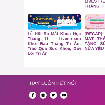
LIVESTR
THÁNG TR
Lễ Hội Ra Mắt Khóa Học
[RECAP] 
Tháng 11 – Livestream
MẮT TH
Khởi Đầu Tháng Tri Ân:
TẶNG S
Trao Quà Sức Khỏe, Gửi
NỬA YÊU
Lời Tri Ân
HÃY LUÔN KẾT NỐI