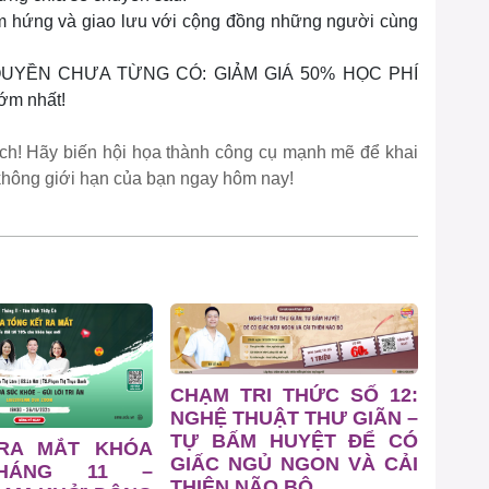
m hứng và giao lưu với cộng đồng những người cùng
C QUYỀN CHƯA TỪNG CÓ: GIẢM GIÁ 50% HỌC PHÍ
ớm nhất!
 ích! Hãy biến hội họa thành công cụ mạnh mẽ để khai
g không giới hạn của bạn ngay hôm nay!
CHẠM TRI THỨC SỐ 12:
NGHỆ THUẬT THƯ GIÃN –
TỰ BẤM HUYỆT ĐỂ CÓ
 RA MẮT KHÓA
GIẤC NGỦ NGON VÀ CẢI
HÁNG 11 –
THIỆN NÃO BỘ