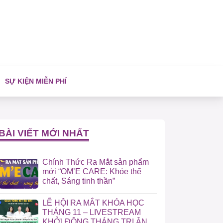
SỰ KIỆN MIỄN PHÍ
BÀI VIẾT MỚI NHẤT
Chính Thức Ra Mắt sản phẩm
mới “OM’E CARE: Khỏe thể
chất, Sáng tinh thần”
LỄ HỘI RA MẮT KHÓA HỌC
THÁNG 11 – LIVESTREAM
KHỞI ĐỘNG THÁNG TRI ÂN