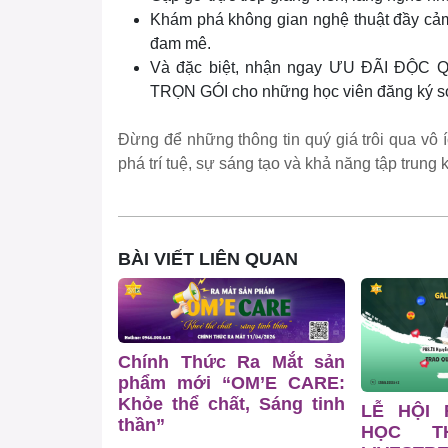
Khám phá không gian nghệ thuật đầy cả
đam mê.
Và đặc biệt, nhận ngay ƯU ĐÃI ĐỘ
TRỌN GÓI cho những học viên đăng ký s
Đừng để những thông tin quý giá trôi qua vô
phá trí tuệ, sự sáng tạo và khả năng tập trun
BÀI VIẾT LIÊN QUAN
Chính Thức Ra Mắt sản
phẩm mới “OM’E CARE:
Khỏe thể chất, Sáng tinh
LỄ HỘI
thần”
HỌC T