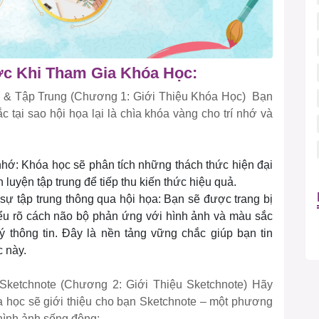
ợc Khi Tham Gia Khóa Học:
 & Tập Trung (Chương 1: Giới Thiệu Khóa Học) Bạn
 tại sao hội họa lại là chìa khóa vàng cho trí nhớ và
 nhớ: Khóa học sẽ phân tích những thách thức hiện đại
 luyện tập trung để tiếp thu kiến thức hiệu quả.
ự tập trung thông qua hội họa: Bạn sẽ được trang bị
iểu rõ cách não bộ phản ứng với hình ảnh và màu sắc
ý thông tin. Đây là nền tảng vững chắc giúp bạn tin
 này.
ketchnote (Chương 2: Giới Thiệu Sketchnote) Hãy
 học sẽ giới thiệu cho bạn Sketchnote – một phương
 hình ảnh sống động: