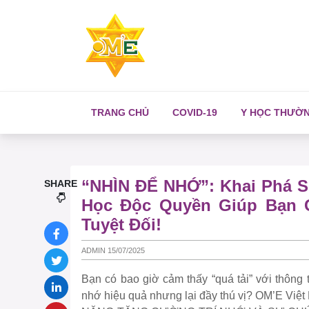
TRANG CHỦ
COVID-19
Y HỌC THƯỜ
“NHÌN ĐỂ NHỚ”: Khai Phá S
SHARE
Học Độc Quyền Giúp Bạn G
Tuyệt Đối!
ADMIN 15/07/2025
Bạn có bao giờ cảm thấy “quá tải” với thông
nhớ hiệu quả nhưng lại đầy thú vị? OM’E Việ