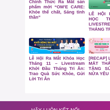
Chính Thức Ra Mắt sản
phẩm mới “OM’E CARE:
Khỏe thể chất, Sáng tinh
LỄ HỘI
thần”
HỌC T
LIVESTR
THÁNG TR
Lễ Hội Ra Mắt Khóa Học
[RECAP] 
Tháng 11 – Livestream
MẮT TH
Khởi Đầu Tháng Tri Ân:
TẶNG S
Trao Quà Sức Khỏe, Gửi
NỬA YÊU
Lời Tri Ân
HÃY LUÔN KẾT NỐI