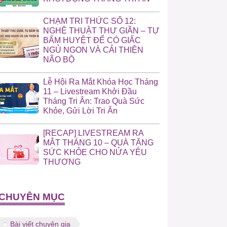
CHẠM TRI THỨC SỐ 12:
NGHỆ THUẬT THƯ GIÃN – TỰ
BẤM HUYỆT ĐỂ CÓ GIẤC
NGỦ NGON VÀ CẢI THIỆN
NÃO BỘ
Lễ Hội Ra Mắt Khóa Học Tháng
11 – Livestream Khởi Đầu
Tháng Tri Ân: Trao Quà Sức
Khỏe, Gửi Lời Tri Ân
[RECAP] LIVESTREAM RA
MẮT THÁNG 10 – QUÀ TẶNG
SỨC KHỎE CHO NỬA YÊU
THƯƠNG
CHUYÊN MỤC
Bài viết chuyên gia