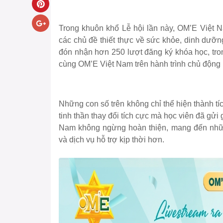
Trong khuôn khổ Lễ hội lần này, OM’E Việt N
các chủ đề thiết thực về sức khỏe, dinh dưỡn
đón nhận hơn 250 lượt đăng ký khóa học, tro
cùng OM’E Việt Nam trên hành trình chủ động
Những con số trên không chỉ thể hiện thành tí
tinh thần thay đổi tích cực mà học viên đã gử
Nam không ngừng hoàn thiện, mang đến nhữn
và dịch vụ hỗ trợ kịp thời hơn.