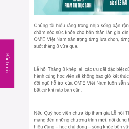
Chúng tôi hiểu rằng trong nhịp sống bận rộn
chăm sóc sức khỏe cho bản thân lẫn gia đình
OM’E Việt Nam trân trọng từng lựa chọn, từn
suốt tháng 8 vừa qua.
Bài Trước
Lễ hội Tháng 8 khép lại, các ưu đãi đặc biệt c
hành cùng học viên sẽ không bao giờ kết thúc
đội ngũ hỗ trợ của OM’E Việt Nam luôn sẵn s
bất cứ khi nào bạn cần.
Nếu Quý học viên chưa kịp tham gia Lễ hội Th
mang đến những chương trình mới, nội dung h
hiểu đúng – học chủ động – sống khỏe bền vững