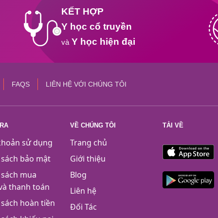
KẾT HỢP
Y học cổ truyền
Y học hiện đại
và
FAQS
LIÊN HỆ VỚI CHÚNG TÔI
TRA
VỀ CHÚNG TÔI
TẢI VỀ
khoản sử dụng
Trang chủ
 sách bảo mật
Giới thiệu
 sách mua
Blog
và thanh toán
Liên hệ
 sách hoàn tiền
Đối Tác