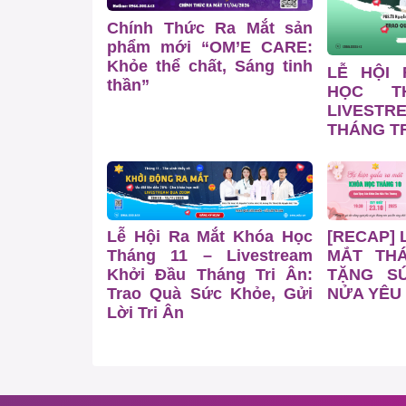
Chính Thức Ra Mắt sản
phẩm mới “OM’E CARE:
Khỏe thể chất, Sáng tinh
LỄ HỘI
thần”
HỌC T
LIVESTR
THÁNG TR
Lễ Hội Ra Mắt Khóa Học
[RECAP] 
Tháng 11 – Livestream
MẮT TH
Khởi Đầu Tháng Tri Ân:
TẶNG S
Trao Quà Sức Khỏe, Gửi
NỬA YÊU
Lời Tri Ân