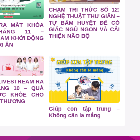
CHẠM TRI THỨC SỐ 12:
NGHỆ THUẬT THƯ GIÃN –
TỰ BẤM HUYỆT ĐỂ CÓ
 RA MẮT KHÓA
GIẤC NGỦ NGON VÀ CẢI
HÁNG 11 –
THIỆN NÃO BỘ
EAM KHỞI ĐỘNG
I ÂN
LIVESTREAM RA
ÁNG 10 – QUÀ
ỨC KHỎE CHO
 THƯƠNG
Giúp con tập trung –
Không cần la mắng