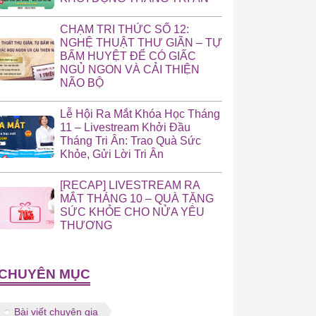
CHẠM TRI THỨC SỐ 12:
NGHỆ THUẬT THƯ GIÃN – TỰ
BẤM HUYỆT ĐỂ CÓ GIẤC
NGỦ NGON VÀ CẢI THIỆN
NÃO BỘ
Lễ Hội Ra Mắt Khóa Học Tháng
11 – Livestream Khởi Đầu
Tháng Tri Ân: Trao Quà Sức
Khỏe, Gửi Lời Tri Ân
[RECAP] LIVESTREAM RA
MẮT THÁNG 10 – QUÀ TẶNG
SỨC KHỎE CHO NỬA YÊU
THƯƠNG
CHUYÊN MỤC
Bài viết chuyên gia