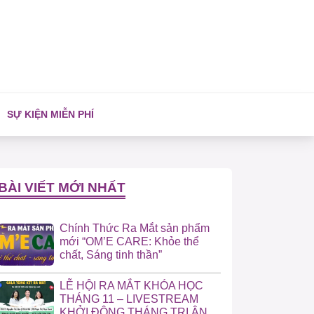
SỰ KIỆN MIỄN PHÍ
BÀI VIẾT MỚI NHẤT
Chính Thức Ra Mắt sản phẩm
mới “OM’E CARE: Khỏe thể
chất, Sáng tinh thần”
LỄ HỘI RA MẮT KHÓA HỌC
THÁNG 11 – LIVESTREAM
KHỞI ĐỘNG THÁNG TRI ÂN