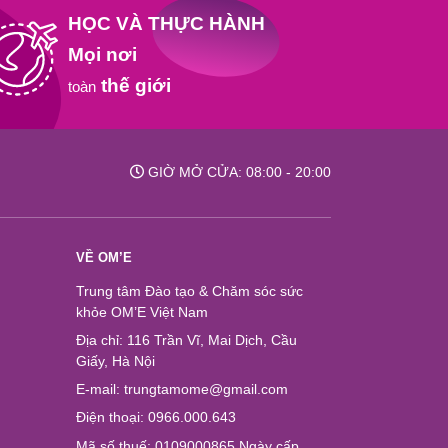
HỌC VÀ THỰC HÀNH
Mọi nơi
thế giới
toàn
GIỜ MỞ CỬA: 08:00 - 20:00
VỀ OM’E
Trung tâm Đào tạo & Chăm sóc sức
khỏe OM’E Việt Nam
Địa chỉ: 116 Trần Vĩ, Mai Dịch, Cầu
Giấy, Hà Nội
E-mail: trungtamome@gmail.com
Điện thoại: 0966.000.643
Mã số thuế: 0109000865 Ngày cấp