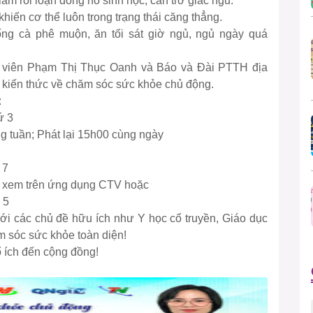
làm rối loạn đồng hồ sinh học, cản trở giấc ngủ.
hiến cơ thể luôn trong trạng thái căng thẳng.
ng cà phê muộn, ăn tối sát giờ ngủ, ngủ ngày quá
ng viên Phạm Thị Thục Oanh và Báo và Đài PTTH địa
kiến thức về chăm sóc sức khỏe chủ động.
:
ứ 3
 tuần; Phát lại 15h00 cùng ngày
 7
 xem trên ứng dụng CTV hoặc
 5
 các chủ đề hữu ích như Y học cổ truyền, Giáo dục
m sóc sức khỏe toàn diện!
ổ ích đến cộng đồng!