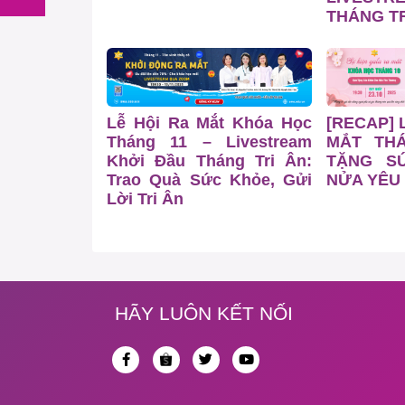
THÁNG TR
Lễ Hội Ra Mắt Khóa Học
[RECAP] 
Tháng 11 – Livestream
MẮT TH
Khởi Đầu Tháng Tri Ân:
TẶNG S
Trao Quà Sức Khỏe, Gửi
NỬA YÊU
Lời Tri Ân
HÃY LUÔN KẾT NỐI