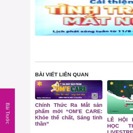
BÀI VIẾT LIÊN QUAN
Chính Thức Ra Mắt sản
Bài Trước
phẩm mới “OM’E CARE:
Khỏe thể chất, Sáng tinh
LỄ HỘI
thần”
HỌC T
LIVESTR