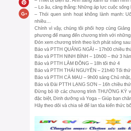
– Thiết bị điện tử: Ánh sáng xanh từ màn hình 
– Lo âu, căng thẳng: Những áp lực cuộc sống k
– Thói quen sinh hoạt không lành mạnh: Uố
nhiều…
Chính vì vậy, chúng tôi phối hợp cùng Giả
phương để mang đến chương trình với những 
Đón xem chương trình theo lịch phát sóng sau
Báo và PTTH QUẢNG NGÃI – 17h00 chiều th
Báo và PTTH NINH BÌNH – 10h00 – thứ 3 hàng
Báo và PTTH LÂM ĐỒNG – 18h tối thứ 4
Báo và PTTH THÁI NGUYÊN – 21h40 Tối thứ
Báo và PTTH CÀ MAU – 9h00 sáng Chủ nhật,
Báo và Đài PTTH LẠNG SƠN – 16h chiều thứ
Đừng bỏ lỡ các chương trình THƯỜNG KỲ với
đặc biệt, Dinh dưỡng và Yoga – Giúp bạn chă
Hãy theo dõi và chia sẻ để lan tỏa kiến thức b