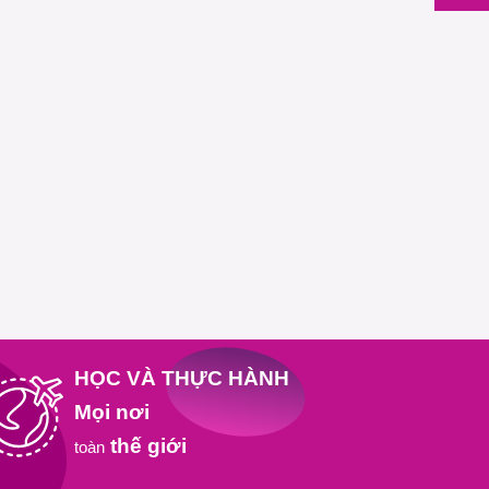
HỌC VÀ THỰC HÀNH
Mọi nơi
thế giới
toàn