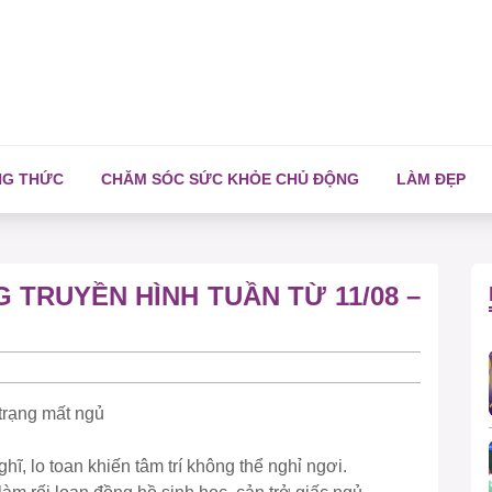
NG THỨC
CHĂM SÓC SỨC KHỎE CHỦ ĐỘNG
LÀM ĐẸP
TRUYỀN HÌNH TUẦN TỪ 11/08 –
rạng mất ngủ
hĩ, lo toan khiến tâm trí không thể nghỉ ngơi.