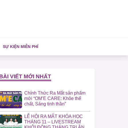
SỰ KIỆN MIỄN PHÍ
BÀI VIẾT MỚI NHẤT
Chính Thức Ra Mắt sản phẩm
mới “OM’E CARE: Khỏe thể
chất, Sáng tinh thần”
LỄ HỘI RA MẮT KHÓA HỌC
THÁNG 11 – LIVESTREAM
KHỞI ĐỘNG THÁNG TRI ÂN