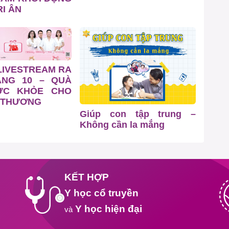
I ÂN
LIVESTREAM RA
ÁNG 10 – QUÀ
ỨC KHỎE CHO
 THƯƠNG
Giúp con tập trung –
Không cần la mắng
KẾT HỢP
Y học cổ truyền
Y học hiện đại
và