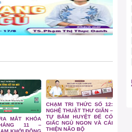
CHẠM TRI THỨC SỐ 12:
NGHỆ THUẬT THƯ GIÃN –
TỰ BẤM HUYỆT ĐỂ CÓ
 RA MẮT KHÓA
GIẤC NGỦ NGON VÀ CẢI
HÁNG 11 –
THIỆN NÃO BỘ
EAM KHỞI ĐỘNG