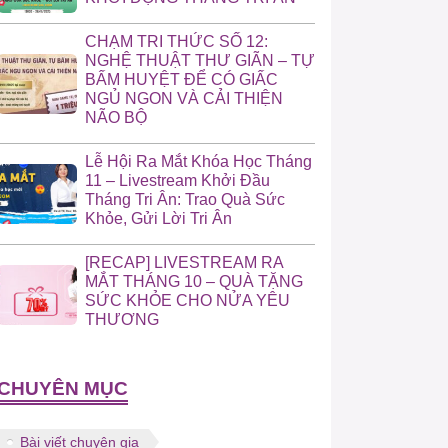
CHẠM TRI THỨC SỐ 12:
NGHỆ THUẬT THƯ GIÃN – TỰ
BẤM HUYỆT ĐỂ CÓ GIẤC
NGỦ NGON VÀ CẢI THIỆN
NÃO BỘ
Lễ Hội Ra Mắt Khóa Học Tháng
11 – Livestream Khởi Đầu
Tháng Tri Ân: Trao Quà Sức
Khỏe, Gửi Lời Tri Ân
[RECAP] LIVESTREAM RA
MẮT THÁNG 10 – QUÀ TẶNG
SỨC KHỎE CHO NỬA YÊU
THƯƠNG
CHUYÊN MỤC
Bài viết chuyên gia