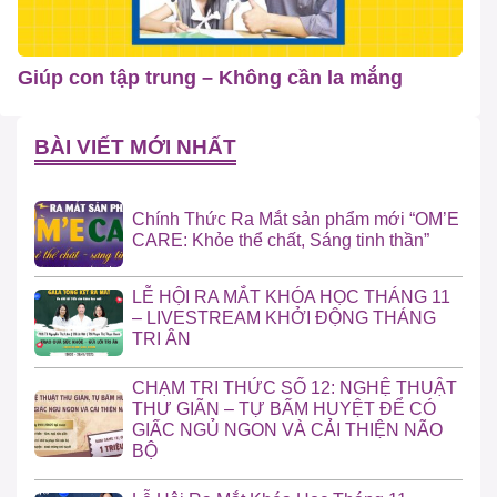
Giúp con tập trung – Không cần la mắng
BÀI VIẾT MỚI NHẤT
Chính Thức Ra Mắt sản phẩm mới “OM’E
CARE: Khỏe thể chất, Sáng tinh thần”
LỄ HỘI RA MẮT KHÓA HỌC THÁNG 11
– LIVESTREAM KHỞI ĐỘNG THÁNG
TRI ÂN
CHẠM TRI THỨC SỐ 12: NGHỆ THUẬT
THƯ GIÃN – TỰ BẤM HUYỆT ĐỂ CÓ
GIẤC NGỦ NGON VÀ CẢI THIỆN NÃO
BỘ