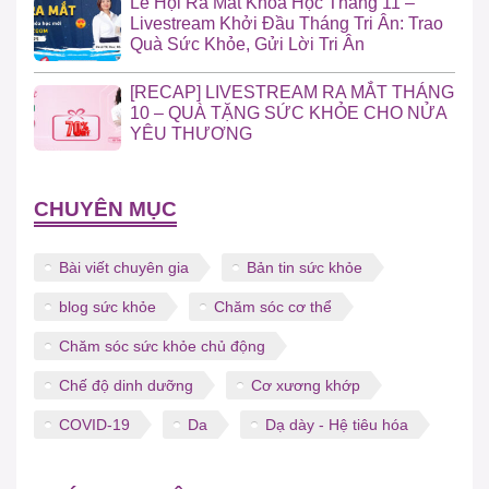
Lễ Hội Ra Mắt Khóa Học Tháng 11 –
Livestream Khởi Đầu Tháng Tri Ân: Trao
Quà Sức Khỏe, Gửi Lời Tri Ân
[RECAP] LIVESTREAM RA MẮT THÁNG
10 – QUÀ TẶNG SỨC KHỎE CHO NỬA
YÊU THƯƠNG
CHUYÊN MỤC
Bài viết chuyên gia
Bản tin sức khỏe
blog sức khỏe
Chăm sóc cơ thể
Chăm sóc sức khỏe chủ động
Chế độ dinh dưỡng
Cơ xương khớp
COVID-19
Da
Dạ dày - Hệ tiêu hóa