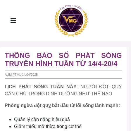
THÔNG BÁO SỐ PHÁT SÓNG
TRUYỀN HÌNH TUẦN TỪ 14/4-20/4
AUM.PTML 14/04/2025
LỊCH PHÁT SÓNG TUẦN NÀY:
NGƯỜI ĐỘT QUỴ
CẦN CHÚ TRỌNG DINH DƯỠNG NHƯ THẾ NÀO
Phòng ngừa đột quỵ bắt đầu từ lối sống lành mạnh:
Quản lý cân nặng hiệu quả
Giảm thiểu mỡ thừa trong cơ thể