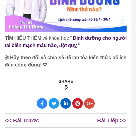
TÌM HIỂU THÊM
về khóa học ”
Dinh dưỡng cho người
tai biến mạch máu não, đột quỵ
“
🎬
Hãy theo dõi và chia s
ẻ
để
lan t
ỏ
a ki
ế
n th
ứ
c b
ổ
ích
đế
n c
ộ
ng
đồ
ng!
💙
SHARE
<< Bài Trước
Bài Tiếp >>