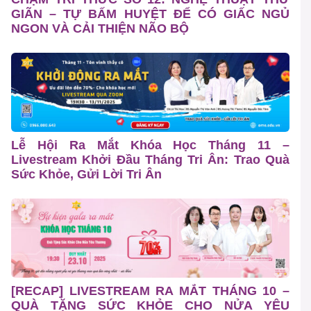
GIÃN – TỰ BẤM HUYỆT ĐỂ CÓ GIẤC NGỦ
NGON VÀ CẢI THIỆN NÃO BỘ
Lễ Hội Ra Mắt Khóa Học Tháng 11 –
Livestream Khởi Đầu Tháng Tri Ân: Trao Quà
Sức Khỏe, Gửi Lời Tri Ân
[RECAP] LIVESTREAM RA MẮT THÁNG 10 –
QUÀ TẶNG SỨC KHỎE CHO NỬA YÊU