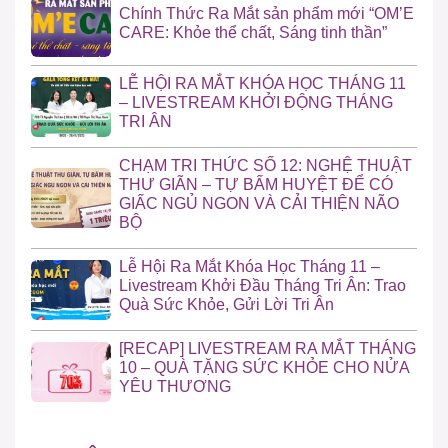
Chính Thức Ra Mắt sản phẩm mới “OM’E
CARE: Khỏe thể chất, Sáng tinh thần”
LỄ HỘI RA MẮT KHÓA HỌC THÁNG 11
– LIVESTREAM KHỞI ĐỘNG THÁNG
TRI ÂN
CHẠM TRI THỨC SỐ 12: NGHỆ THUẬT
THƯ GIÃN – TỰ BẤM HUYỆT ĐỂ CÓ
GIẤC NGỦ NGON VÀ CẢI THIỆN NÃO
BỘ
Lễ Hội Ra Mắt Khóa Học Tháng 11 –
Livestream Khởi Đầu Tháng Tri Ân: Trao
Quà Sức Khỏe, Gửi Lời Tri Ân
[RECAP] LIVESTREAM RA MẮT THÁNG
10 – QUÀ TẶNG SỨC KHỎE CHO NỬA
YÊU THƯƠNG