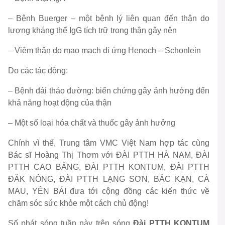
– Bệnh Buerger – một bệnh lý liên quan đến thận do
lượng kháng thể IgG tích trữ trong thận gây nên
– Viêm thận do mao mạch dị ứng Henoch – Schonlein
Do các tác động:
– Bệnh đái tháo đường: biến chứng gây ảnh hưởng đến
khả năng hoạt động của thận
– Một số loại hóa chất và thuốc gây ảnh hưởng
Chính vì thế, Trung tâm VMC Việt Nam hợp tác cùng
Bác sĩ Hoàng Thị Thơm với ĐÀI PTTH HÀ NAM, ĐÀI
PTTH CAO BẰNG, ĐÀI PTTH KONTUM, ĐÀI PTTH
ĐẮK NÔNG, ĐÀI PTTH LẠNG SƠN, BẮC KẠN, CÀ
MAU, YÊN BÁI đưa tới cộng đồng các kiến thức về
chăm sóc sức khỏe một cách chủ động!
Số phát sóng tuần này trên sóng
Đài PTTH KONTUM