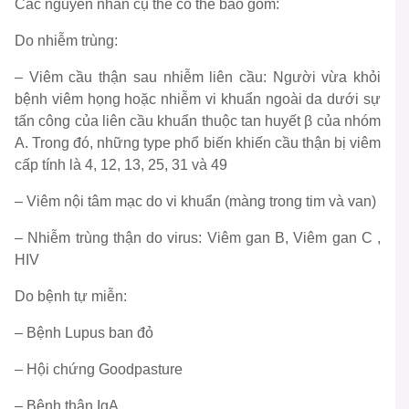
Các nguyên nhân cụ thể có thể bao gồm:
Do nhiễm trùng:
– Viêm cầu thận sau nhiễm liên cầu: Người vừa khỏi
bệnh viêm họng hoặc nhiễm vi khuẩn ngoài da dưới sự
tấn công của liên cầu khuẩn thuộc tan huyết β của nhóm
A. Trong đó, những type phổ biến khiến cầu thận bị viêm
cấp tính là 4, 12, 13, 25, 31 và 49
– Viêm nội tâm mạc do vi khuẩn (màng trong tim và van)
– Nhiễm trùng thận do virus: Viêm gan B, Viêm gan C ,
HIV
Do bệnh tự miễn:
– Bệnh Lupus ban đỏ
– Hội chứng Goodpasture
– Bệnh thận IgA