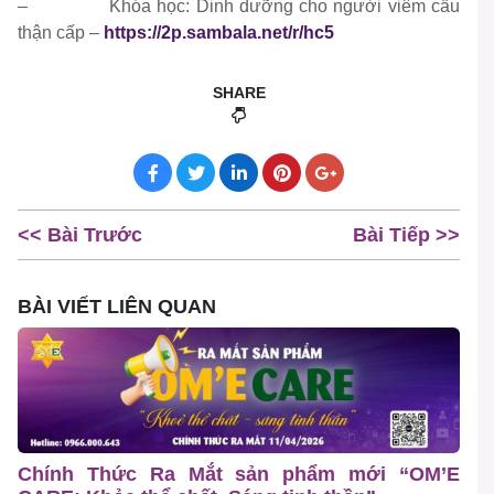
– Khóa học: Dinh dưỡng cho người viêm cầu
thận cấp –
https://2p.sambala.net/r/hc5
SHARE
<< Bài Trước
Bài Tiếp >>
BÀI VIẾT LIÊN QUAN
Chính Thức Ra Mắt sản phẩm mới “OM’E