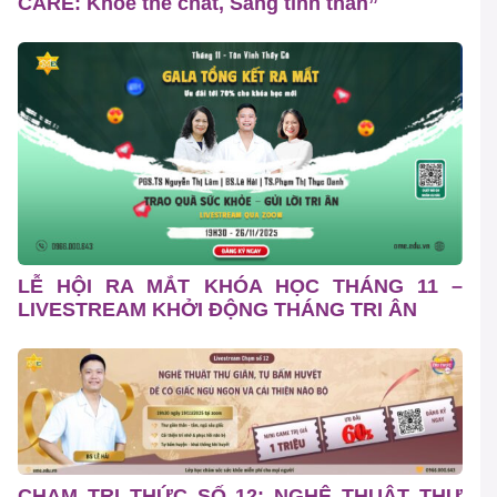
CARE: Khỏe thể chất, Sáng tinh thần”
LỄ HỘI RA MẮT KHÓA HỌC THÁNG 11 –
LIVESTREAM KHỞI ĐỘNG THÁNG TRI ÂN
CHẠM TRI THỨC SỐ 12: NGHỆ THUẬT THƯ