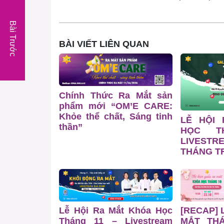
Bài Trước
BÀI VIẾT LIÊN QUAN
Chính Thức Ra Mắt sản
phẩm mới “OM’E CARE:
Khỏe thể chất, Sáng tinh
LỄ HỘI
thần”
HỌC T
LIVESTR
THÁNG TR
Lễ Hội Ra Mắt Khóa Học
[RECAP] 
Tháng 11 – Livestream
MẮT TH