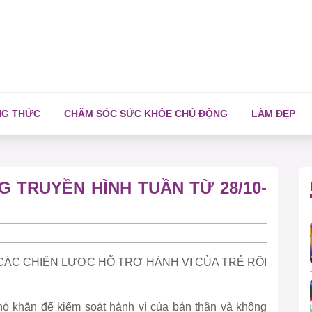
NG THỨC
CHĂM SÓC SỨC KHỎE CHỦ ĐỘNG
LÀM ĐẸP
 TRUYỀN HÌNH TUẦN TỪ 28/10-
y]: CÁC CHIẾN LƯỢC HỖ TRỢ HÀNH VI CỦA TRẺ RỐI
hó khăn để kiểm soát hành vi của bản thân và không