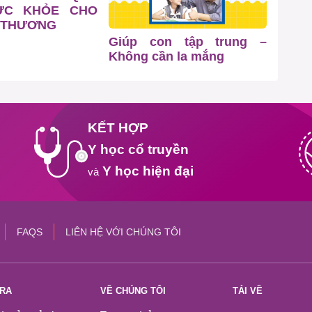
ỨC KHỎE CHO
 THƯƠNG
Giúp con tập trung –
Không cần la mắng
KẾT HỢP
Y học cổ truyền
Y học hiện đại
và
FAQS
LIÊN HỆ VỚI CHÚNG TÔI
TRA
VỀ CHÚNG TÔI
TẢI VỀ