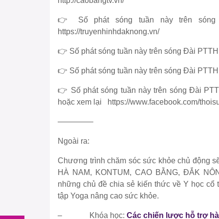
http://caobangtv.vn/
👉 Số phát sóng tuần này trên són
https://truyenhinhdaknong.vn/
👉 Số phát sóng tuần này trên sóng Đài PTTH
👉 Số phát sóng tuần này trên sóng Đài PTT
👉 Số phát sóng tuần này trên sóng Đài P
hoặc xem lại https://www.facebook.com/tho
————–
Ngoài ra:
Chương trình chăm sóc sức khỏe chủ động 
HÀ NAM, KONTUM, CAO BẰNG, ĐẮK NÔN
những chủ đề chia sẻ kiến thức về Y học cổ 
tập Yoga nâng cao sức khỏe.
– Khóa học:
Các chiến lược hỗ trợ hàn