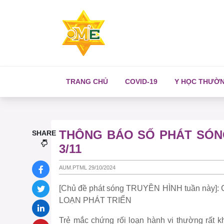
TRANG CHỦ
COVID-19
Y HỌC THƯỜ
THÔNG BÁO SỐ PHÁT SÓNG
SHARE
3/11
AUM.PTML 29/10/2024
[Chủ đề phát sóng TRUYỀN HÌNH tuần nà
LOẠN PHÁT TRIỂN
Trẻ mắc chứng rối loạn hành vi thường rất k