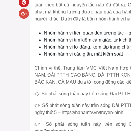
tuân theo bất cứ nguyên tắc nào đã đặt ra. 
phát mà không lường được hậu quả của hành
người khác. Dưới đây là bốn nhóm hành vi hay
Nhóm hành vi liên quan đến tương tác – g
Nhóm hành vi tìm kiếm cảm giác, tự kích t
Nhóm hành vi lơ đãng, kém tập trung chú 
Nhóm hành vi cáu giận, mất kiểm soát
Chính vì thế, Trung tâm VMC Việt Nam hợp
NAM, ĐÀI PTTH CAO BẰNG, ĐÀI PTTH KON
BẮC KẠN, CÀ MAU đưa tới cộng đồng các kiến
👉 Số phát sóng tuần này trên sóng Đài PTTH
👉 Số phát sóng tuần này trên sóng Đài PTT
ngày thứ 5 – https://hanamtv.vn/truyen-hinh
👉 Số phát sóng tuần này trên sóng