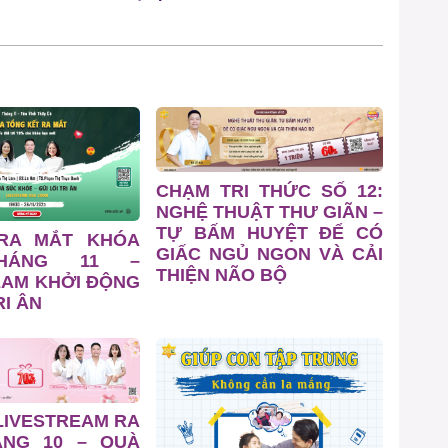
CHẠM TRI THỨC SỐ 12:
NGHỆ THUẬT THƯ GIÃN –
TỰ BẤM HUYỆT ĐỂ CÓ
 RA MẮT KHÓA
GIẤC NGỦ NGON VÀ CẢI
HÁNG 11 –
THIỆN NÃO BỘ
EAM KHỞI ĐỘNG
I ÂN
LIVESTREAM RA
ÁNG 10 – QUÀ