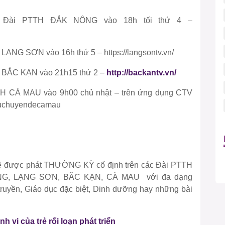
g Đài PTTH ĐẮK NÔNG vào 18h tối thứ 4 –
 LẠNG SƠN vào 16h thứ 5 – https://langsontv.vn/
H BẮC KẠN vào 21h15 thứ 2 –
http://backantv.vn/
TTH CÀ MAU vào 9h00 chủ nhật – trên ứng dụng CTV
isuchuyendecamau
sẽ được phát THƯỜNG KỲ cố định trên các Đài PTTH
G, LẠNG SƠN, BẮC KẠN, CÀ MAU với đa dạng
truyền, Giáo dục đặc biệt, Dinh dưỡng hay những bài
h vi của trẻ rối loạn phát triển