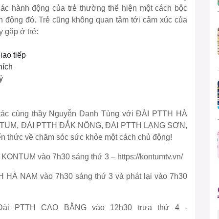
Các hành động của trẻ thường thể hiện một cách bộc
 động đó. Trẻ cũng không quan tâm tới cảm xúc của
 gặp ở trẻ:
iao tiếp
hích
ý
 tác cùng thầy Nguyễn Danh Tùng với ĐÀI PTTH HÀ
TUM, ĐÀI PTTH ĐẮK NÔNG, ĐÀI PTTH LẠNG SƠN,
 thức về chăm sóc sức khỏe một cách chủ động!
 KONTUM vào 7h30 sáng thứ 3 – https://kontumtv.vn/
H HÀ NAM vào 7h30 sáng thứ 3 và phát lại vào 7h30
 Đài PTTH CAO BẰNG vào 12h30 trưa thứ 4 -