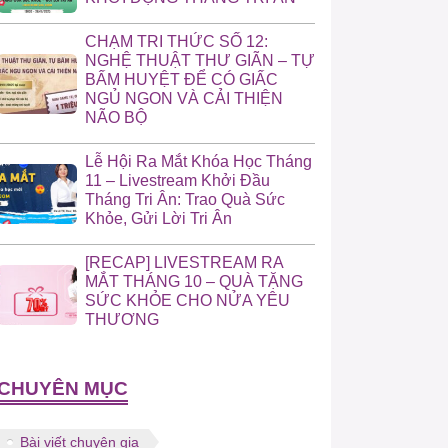
CHẠM TRI THỨC SỐ 12:
NGHỆ THUẬT THƯ GIÃN – TỰ
BẤM HUYỆT ĐỂ CÓ GIẤC
NGỦ NGON VÀ CẢI THIỆN
NÃO BỘ
Lễ Hội Ra Mắt Khóa Học Tháng
11 – Livestream Khởi Đầu
Tháng Tri Ân: Trao Quà Sức
Khỏe, Gửi Lời Tri Ân
[RECAP] LIVESTREAM RA
MẮT THÁNG 10 – QUÀ TẶNG
SỨC KHỎE CHO NỬA YÊU
THƯƠNG
CHUYÊN MỤC
Bài viết chuyên gia