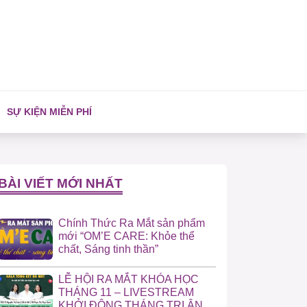
SỰ KIỆN MIỄN PHÍ
BÀI VIẾT MỚI NHẤT
Chính Thức Ra Mắt sản phẩm
mới “OM’E CARE: Khỏe thể
chất, Sáng tinh thần”
LỄ HỘI RA MẮT KHÓA HỌC
THÁNG 11 – LIVESTREAM
KHỞI ĐỘNG THÁNG TRI ÂN