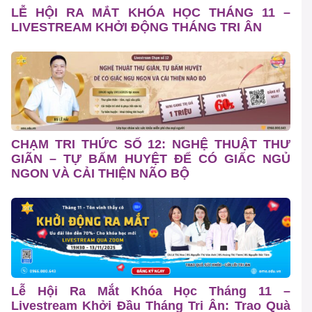
LỄ HỘI RA MẮT KHÓA HỌC THÁNG 11 –
LIVESTREAM KHỞI ĐỘNG THÁNG TRI ÂN
CHẠM TRI THỨC SỐ 12: NGHỆ THUẬT THƯ
GIÃN – TỰ BẤM HUYỆT ĐỂ CÓ GIẤC NGỦ
NGON VÀ CẢI THIỆN NÃO BỘ
Lễ Hội Ra Mắt Khóa Học Tháng 11 –
Livestream Khởi Đầu Tháng Tri Ân: Trao Quà