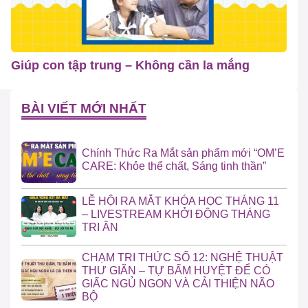
Giúp con tập trung – Không cần la mắng
BÀI VIẾT MỚI NHẤT
Chính Thức Ra Mắt sản phẩm mới “OM’E
CARE: Khỏe thể chất, Sáng tinh thần”
LỄ HỘI RA MẮT KHÓA HỌC THÁNG 11
– LIVESTREAM KHỞI ĐỘNG THÁNG
TRI ÂN
CHẠM TRI THỨC SỐ 12: NGHỆ THUẬT
THƯ GIÃN – TỰ BẤM HUYỆT ĐỂ CÓ
GIẤC NGỦ NGON VÀ CẢI THIỆN NÃO
BỘ