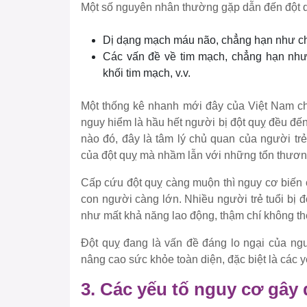
Một số nguyên nhân thường gặp dẫn đến đột qu
Dị dạng mạch máu não, chẳng hạn như ch
Các vấn đề về tim mạch, chẳng hạn như: 
khối tim mạch, v.v.
Một thống kê nhanh mới đây của Việt Nam cho
nguy hiểm là hầu hết người bị đột quỵ đều đến
nào đó, đây là tâm lý chủ quan của người tr
của đột quỵ mà nhầm lẫn với những tổn thươn
Cấp cứu đột quỵ càng muộn thì nguy cơ biến 
con người càng lớn. Nhiều người trẻ tuổi bị đ
như mất khả năng lao động, thậm chí không thể
Đột quỵ đang là vấn đề đáng lo ngại của ng
nâng cao sức khỏe toàn diện, đặc biệt là các 
3. Các yếu tố nguy cơ gây 