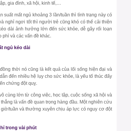
ập, gia đình, xã hội, kinh tế,…
ần suất mất ngủ khoảng 3 lần/tuần thì tình trạng này có
và nghỉ ngơi tốt thì người trẻ cũng khó có thể cải thiện
éo dài ảnh hưởng lớn đến sức khỏe, dễ gây rối loạn
 phì và các vấn đề khác.
ất ngủ kéo dài
 đồng thời nó cũng là kết quả của lối sống hiện đại và
 dẫn đến nhiều hệ lụy cho sức khỏe, là yếu tố thúc đẩy
iến chứng đột quỵ.
 vô cùng lớn từ công việc, học tập, cuộc sống xã hội và
g thẳng là vấn đề quan trọng hàng đầu. Một nghiên cứu
giờ/tuần và thường xuyên chịu áp lực có nguy cơ đột
ỉ trong vài phút