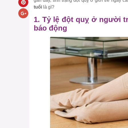
gần đây, tình trạng đột quỵ ở giới trẻ ngày c
tuổi
là gì?
1. Tỷ lệ đột quỵ ở người 
báo động