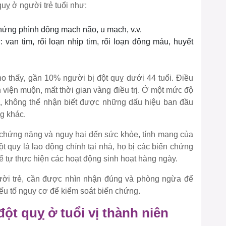
ỵ ở người trẻ tuổi như:
ứng phình động mạch não, u mạch, v.v.
van tim, rối loạn nhịp tim, rối loạn đông máu, huyết
 thấy, gần 10% người bị đột quỵ dưới 44 tuổi. Điều
 viện muộn, mất thời gian vàng điều trị. Ở một mức độ
ẻ, không thể nhận biết được những dấu hiệu ban đầu
g khác.
chứng nặng và nguy hại đến sức khỏe, tính mạng của
ột quỵ là lao động chính tại nhà, họ bị các biến chứng
 tự thực hiện các hoạt động sinh hoạt hàng ngày.
ười trẻ, cần được nhìn nhận đúng và phòng ngừa để
yếu tố nguy cơ để kiểm soát biến chứng.
đột quỵ ở tuổi vị thành niên