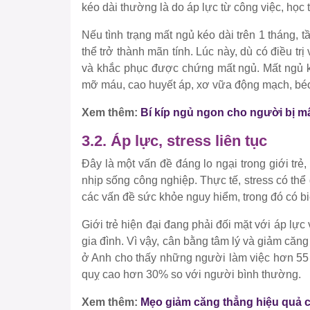
kéo dài thường là do áp lực từ công việc, học t
Nếu tình trạng mất ngủ kéo dài trên 1 tháng, t
thể trở thành mãn tính. Lúc này, dù có điều trị 
và khắc phục được chứng mất ngủ. Mất ngủ k
mỡ máu, cao huyết áp, xơ vữa động mạch, béo
Xem thêm:
Bí kíp ngủ ngon cho người bị m
3.2. Áp lực, stress liên tục
Đây là một vấn đề đáng lo ngại trong giới trẻ,
nhịp sống công nghiệp. Thực tế, stress có thể
các vấn đề sức khỏe nguy hiểm, trong đó có b
Giới trẻ hiện đại đang phải đối mặt với áp lực
gia đình. Vì vậy, cân bằng tâm lý và giảm căn
ở Anh cho thấy những người làm việc hơn 55 
quỵ cao hơn 30% so với người bình thường.
Xem thêm:
Mẹo giảm căng thẳng hiệu quả ch