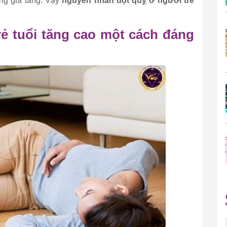
àng gia tăng. Vậy
nguyên nhân đột quỵ ở người trẻ
trẻ tuổi tăng cao một cách đáng