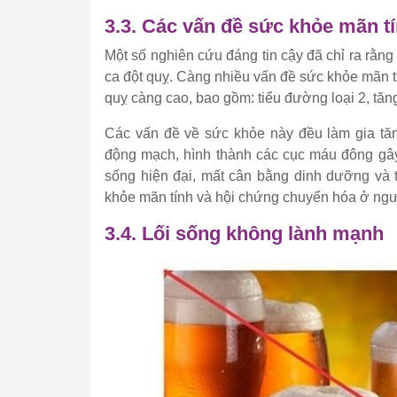
3.3. Các vấn đề sức khỏe mãn t
Một số nghiên cứu đáng tin cậy đã chỉ ra rằ
ca đột quỵ. Càng nhiều vấn đề sức khỏe mãn t
quỵ càng cao, bao gồm: tiểu đường loại 2, tăng
Các vấn đề về sức khỏe này đều làm gia tăn
động mạch, hình thành các cục máu đông gây
sống hiện đại, mất cân bằng dinh dưỡng và t
khỏe mãn tính và hội chứng chuyển hóa ở ngườ
3.4. Lối sống không lành mạnh