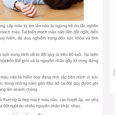
ung cấp máu từ tim lên não bị ngừng trệ do tắc nghẽn
mạch máu. Tai biến mạch máu não đến đột ngột, diễn
uy hiểm, đe dọa nghiêm trọng đến sức khỏe và tính
 tuổi trung bình dễ bị đột quỵ là trên 60 tuổi. Tai biến
một trên thế giới và là nguyên nhân gây tử vong đứng
 máu não là hiểm họa đang rình rập bên mình vì sức
iên, trong những năm gần đây, số ca đột quỵ được ghi
tăng lên nhanh chóng.
i thường là hẹp mạch máu não, cao huyết áp, xơ vữa
a đột ngột do nhiều nguyên nhân khác nhau.