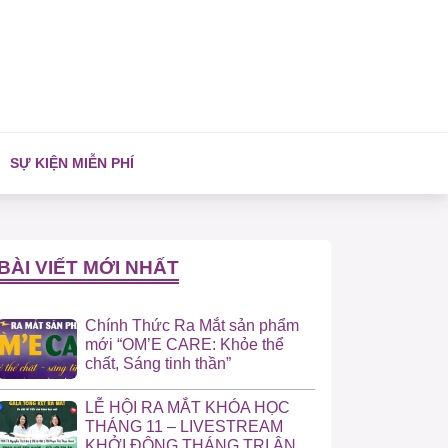
SỰ KIỆN MIỄN PHÍ
BÀI VIẾT MỚI NHẤT
Chính Thức Ra Mắt sản phẩm
mới “OM’E CARE: Khỏe thể
chất, Sáng tinh thần”
LỄ HỘI RA MẮT KHÓA HỌC
THÁNG 11 – LIVESTREAM
KHỞI ĐỘNG THÁNG TRI ÂN