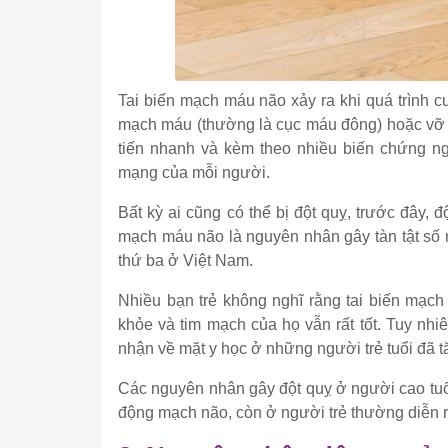
Tai biến mạch máu não xảy ra khi quá trình c
mạch máu (thường là cục máu đông) hoặc vỡ 
tiến nhanh và kèm theo nhiều biến chứng ng
mạng của mỗi người.
Bất kỳ ai cũng có thể bị đột quỵ, trước đây, độ
mạch máu não là nguyên nhân gây tàn tật số 
thứ ba ở Việt Nam.
Nhiều bạn trẻ không nghĩ rằng tai biến mạch
khỏe và tim mạch của họ vẫn rất tốt. Tuy nh
nhận về mặt y học ở những người trẻ tuổi đã 
Các nguyên nhân gây đột quỵ ở người cao tuổ
động mạch não, còn ở người trẻ thường diễn r