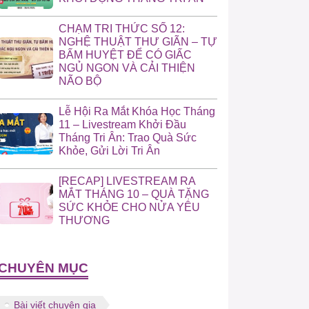
CHẠM TRI THỨC SỐ 12:
NGHỆ THUẬT THƯ GIÃN – TỰ
BẤM HUYỆT ĐỂ CÓ GIẤC
NGỦ NGON VÀ CẢI THIỆN
NÃO BỘ
Lễ Hội Ra Mắt Khóa Học Tháng
11 – Livestream Khởi Đầu
Tháng Tri Ân: Trao Quà Sức
Khỏe, Gửi Lời Tri Ân
[RECAP] LIVESTREAM RA
MẮT THÁNG 10 – QUÀ TẶNG
SỨC KHỎE CHO NỬA YÊU
THƯƠNG
CHUYÊN MỤC
Bài viết chuyên gia