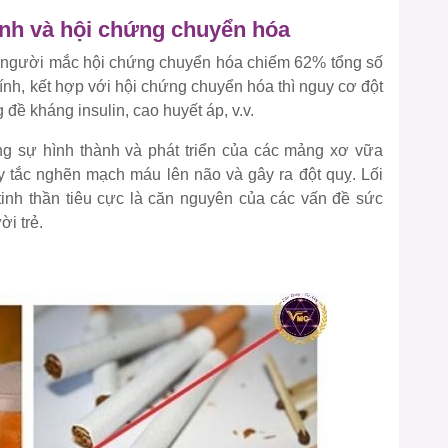
ính và hội chứng chuyển hóa
ng người mắc hội chứng chuyển hóa chiếm 62% tổng số
ính, kết hợp với hội chứng chuyển hóa thì nguy cơ đột
 đề kháng insulin, cao huyết áp, v.v.
g sự hình thành và phát triển của các mảng xơ vữa
 tắc nghẽn mạch máu lên não và gây ra đột quỵ. Lối
inh thần tiêu cực là căn nguyên của các vấn đề sức
i trẻ.