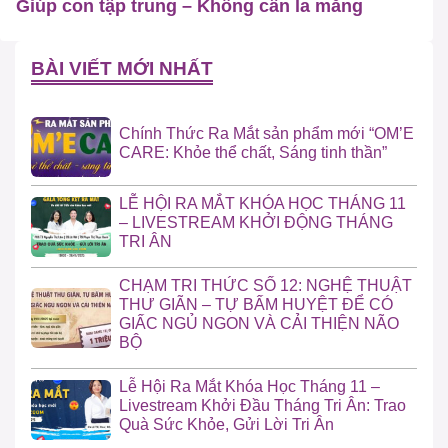
Giúp con tập trung – Không cần la mắng
BÀI VIẾT MỚI NHẤT
Chính Thức Ra Mắt sản phẩm mới “OM’E
CARE: Khỏe thể chất, Sáng tinh thần”
LỄ HỘI RA MẮT KHÓA HỌC THÁNG 11
– LIVESTREAM KHỞI ĐỘNG THÁNG
TRI ÂN
CHẠM TRI THỨC SỐ 12: NGHỆ THUẬT
THƯ GIÃN – TỰ BẤM HUYỆT ĐỂ CÓ
GIẤC NGỦ NGON VÀ CẢI THIỆN NÃO
BỘ
Lễ Hội Ra Mắt Khóa Học Tháng 11 –
Livestream Khởi Đầu Tháng Tri Ân: Trao
Quà Sức Khỏe, Gửi Lời Tri Ân