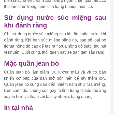
biến khác là việc nắm chặt khớp ngón chân quá mức có
thể làm trầm trọng thêm tình trạng bunion hiện có.
Sử dụng nước súc miệng sau
khi đánh răng
Chỉ sử dụng nước súc miệng sau khi ăn hoặc trước khi
đánh răng. Khi bạn súc miệng bằng nó, bạn sẽ loại bỏ
florua nồng độ cao để tạo ra florua nồng độ thấp, thu hút
vi khuẩn. Cuối cùng, thói quen này sẽ dẫn đến sâu răng.
Mặc quần jean bó
Quần jean bó làm giảm lưu lượng máu và về cơ bản
khiến cơ bắp của bạn thở hổn hển để lấy thêm oxy.
Quần jean bó cũng dẫn đến nhiễm nấm như tưa miệng.
Bên cạnh đó, chúng còn gây ra tình trạng đi tiểu thường
xuyên hơn và thậm chí là suy nhược bàng quang.
In tại nhà