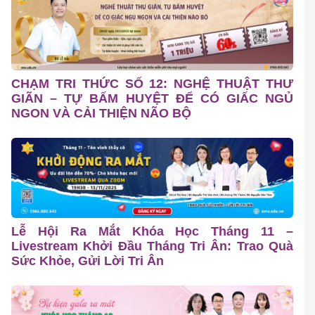
CHẠM TRI THỨC SỐ 12: NGHỆ THUẬT THƯ
GIÃN – TỰ BẤM HUYỆT ĐỂ CÓ GIẤC NGỦ
NGON VÀ CẢI THIỆN NÃO BỘ
Lễ Hội Ra Mắt Khóa Học Tháng 11 –
Livestream Khởi Đầu Tháng Tri Ân: Trao Quà
Sức Khỏe, Gửi Lời Tri Ân