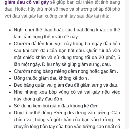
giảm đau cổ vai gáy
sẽ giúp bạn cải thiện tốt tình trạng
đau. Hoặc, hãy thử một số mẹo và phương pháp đối phó
với đau vai gáy lan xuống cánh tay sau đây tại nhà:
Nghỉ chơi thể thao hoặc các hoạt động khác có thể
làm trầm trọng thêm vấn đề này.
Chườm đá lên khu vực này trong ba ngày đầu tiên
sau khi cơn đau của bạn bắt đầu. Quấn túi đá vào
một chiếc khăn và sử dụng trong tối đa 20 phút, 5
lần một ngày. Điều này sẽ giúp giảm sưng, đau.
Chườm nóng bằng miếng đệm nóng hoặc gạc ấm .
Uống thuốc giảm đau không kê đơn .
Đeo băng quấn vai giảm đau để giảm sưng và đau.
Nhẹ nhàng xoa bóp vùng cổ và vai gáy nếu việc
này không gây đau đớn.
Sử dụng kem bôi giảm đau không kê đơn.
Duy trì tư thế đúng: Đứng dựa lưng vào tường. Căn
chỉnh vai, hông và gót chân của bạn vào tường. Di
chuyển lòng bàn tay của bạn vào tường cao nhất có