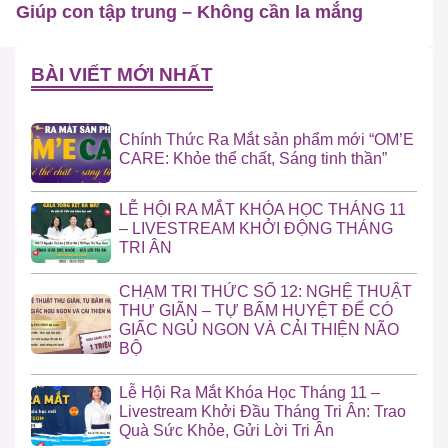
Giúp con tập trung – Không cần la mắng
BÀI VIẾT MỚI NHẤT
Chính Thức Ra Mắt sản phẩm mới “OM’E
CARE: Khỏe thể chất, Sáng tinh thần”
LỄ HỘI RA MẮT KHÓA HỌC THÁNG 11
– LIVESTREAM KHỞI ĐỘNG THÁNG
TRI ÂN
CHẠM TRI THỨC SỐ 12: NGHỆ THUẬT
THƯ GIÃN – TỰ BẤM HUYỆT ĐỂ CÓ
GIẤC NGỦ NGON VÀ CẢI THIỆN NÃO
BỘ
Lễ Hội Ra Mắt Khóa Học Tháng 11 –
Livestream Khởi Đầu Tháng Tri Ân: Trao
Quà Sức Khỏe, Gửi Lời Tri Ân