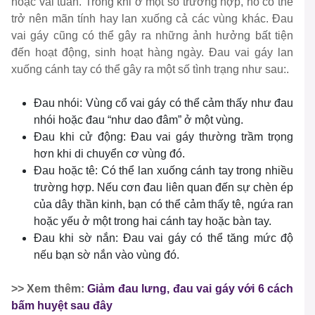
hoặc vài tuần. Trong khi ở một số trường hợp, nó có thể
trở nên mãn tính hay lan xuống cả các vùng khác. Đau
vai gáy cũng có thể gây ra những ảnh hưởng bất tiện
đến hoạt động, sinh hoạt hàng ngày. Đau vai gáy lan
xuống cánh tay có thể gây ra một số tình trạng như sau:.
Đau nhói: Vùng cổ vai gáy có thể cảm thấy như đau
nhói hoặc đau “như dao đâm” ở một vùng.
Đau khi cử động: Đau vai gáy thường trầm trọng
hơn khi di chuyển cơ vùng đó.
Đau hoặc tê: Có thể lan xuống cánh tay trong nhiều
trường hợp. Nếu cơn đau liên quan đến sự chèn ép
của dây thần kinh, bạn có thể cảm thấy tê, ngứa ran
hoặc yếu ở một trong hai cánh tay hoặc bàn tay.
Đau khi sờ nắn: Đau vai gáy có thể tăng mức độ
nếu bạn sờ nắn vào vùng đó.
>> Xem thêm:
Giảm đau lưng, đau vai gáy với 6 cách
bấm huyệt sau đây