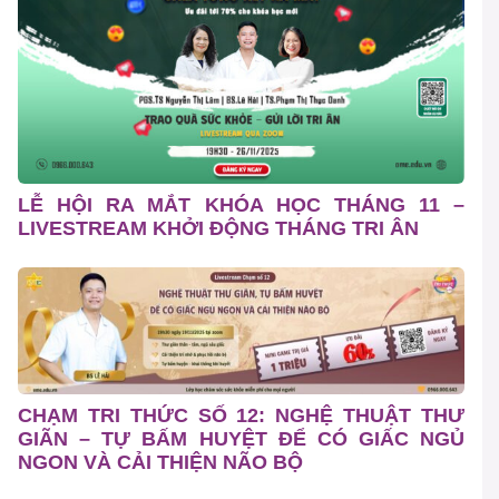
LỄ HỘI RA MẮT KHÓA HỌC THÁNG 11 –
LIVESTREAM KHỞI ĐỘNG THÁNG TRI ÂN
CHẠM TRI THỨC SỐ 12: NGHỆ THUẬT THƯ
GIÃN – TỰ BẤM HUYỆT ĐỂ CÓ GIẤC NGỦ
NGON VÀ CẢI THIỆN NÃO BỘ