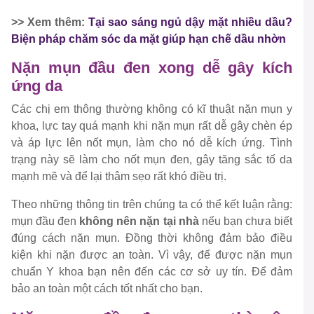
>> Xem thêm:
Tại sao sáng ngủ dậy mặt nhiều dầu?
Biện pháp chăm sóc da mặt giúp hạn chế dầu nhờn
Nặn mụn đầu đen xong dễ gây kích
ứng da
Các chị em thông thường không có kĩ thuật nặn mụn y
khoa, lực tay quá mạnh khi nặn mụn rất dễ gây chèn ép
và áp lực lên nốt mụn, làm cho nó dễ kích ứng. Tình
trạng này sẽ làm cho nốt mụn đen, gây tăng sắc tố da
mạnh mẽ và để lại thâm sẹo rất khó điều trị.
Theo những thông tin trên chúng ta có thể kết luận rằng:
mụn đầu đen
không nên nặn tại nhà
nếu bạn chưa biết
đúng cách nặn mụn. Đồng thời không đảm bảo điều
kiện khi nặn được an toàn. Vì vậy, để được nặn mụn
chuẩn Y khoa bạn nên đến các cơ sở uy tín. Để đảm
bảo an toàn một cách tốt nhất cho bạn.