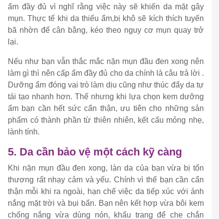
ẩm đầy đủ vì nghĩ rằng việc này sẽ khiến da mặt gây
mụn. Thực tế khi da thiếu ẩm,bị khô sẽ kích thích tuyến
bã nhờn để cân bằng, kéo theo nguy cơ mụn quay trở
lại.
Nếu như bạn vẫn thắc mắc nặn mụn đầu đen xong nên
làm gì thì nên cấp ẩm đầy đủ cho da chính là câu trả lời .
Dưỡng ẩm đóng vai trò làm dịu cũng như thúc đẩy da tự
tái tạo nhanh hơn. Thế nhưng khi lựa chọn kem dưỡng
ẩm bạn cần hết sức cẩn thận, ưu tiên cho những sản
phẩm có thành phần từ thiên nhiên, kết cấu mỏng nhẹ,
lành tính.
5. Da cần bảo vệ một cách kỹ càng
Khi nặn mụn đầu đen xong, làn da của bạn vừa bị tổn
thương rất nhạy cảm và yếu. Chính vì thế bạn cần cẩn
thận mỗi khi ra ngoài, hạn chế việc da tiếp xúc với ánh
nắng mặt trời và bụi bẩn. Bạn nên kết hợp vừa bôi kem
chống nắng vừa dùng nón, khẩu trang để che chắn