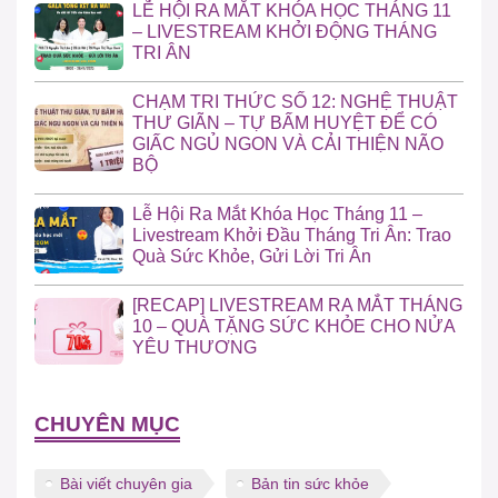
LỄ HỘI RA MẮT KHÓA HỌC THÁNG 11
– LIVESTREAM KHỞI ĐỘNG THÁNG
TRI ÂN
CHẠM TRI THỨC SỐ 12: NGHỆ THUẬT
THƯ GIÃN – TỰ BẤM HUYỆT ĐỂ CÓ
GIẤC NGỦ NGON VÀ CẢI THIỆN NÃO
BỘ
Lễ Hội Ra Mắt Khóa Học Tháng 11 –
Livestream Khởi Đầu Tháng Tri Ân: Trao
Quà Sức Khỏe, Gửi Lời Tri Ân
[RECAP] LIVESTREAM RA MẮT THÁNG
10 – QUÀ TẶNG SỨC KHỎE CHO NỬA
YÊU THƯƠNG
CHUYÊN MỤC
Bài viết chuyên gia
Bản tin sức khỏe